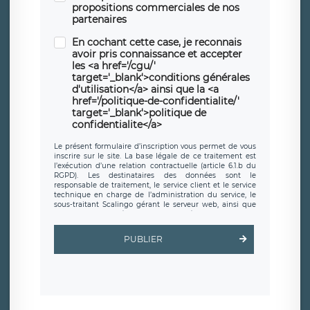
propositions commerciales de nos
partenaires
En cochant cette case, je reconnais
avoir pris connaissance et accepter
les <a href='/cgu/'
target='_blank'>conditions générales
d'utilisation</a> ainsi que la <a
href='/politique-de-confidentialite/'
target='_blank'>politique de
confidentialite</a>
Le présent formulaire d’inscription vous permet de vous
inscrire sur le site. La base légale de ce traitement est
l’exécution d’une relation contractuelle (article 6.1.b du
RGPD). Les destinataires des données sont le
responsable de traitement, le service client et le service
technique en charge de l’administration du service, le
sous-traitant Scalingo gérant le serveur web, ainsi que
toute personne légalement autorisée. Le formulaire
d’inscription est hébergé sur un serveur hébergé par
Scalingo, basé en France et offrant des
clauses de
PUBLIER
protection conformes au RGPD
. Les données collectées
sont conservées jusqu’à ce que l’Internaute en sollicite la
suppression, étant entendu que vous pouvez demander
la suppression de vos données et retirer votre
consentement à tout moment. Vous disposez également
d’un droit d’accès, de rectification ou de limitation du
traitement relatif à vos données à caractère personnel,