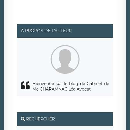
ainsi que d’un droit à la portabilité de vos données. Vous
pouvez exercer ces droits auprès du délégué à la
protection des données de LÉGAVOX qui exerce au siège
social de LÉGAVOX et est joignable à l’adresse mail
suivante : donneespersonnelles@legavox.fr. Le
responsable de traitement est la société LÉGAVOX, sis 9
rue Léopold Sédar Senghor, joignable à l’adresse mail :
responsabledetraitement@legavox.fr. Vous avez
A PROPOS DE L'AUTEUR
également le droit d’introduire une réclamation auprès
d’une autorité de contrôle.
Bienvenue sur le blog de Cabinet de
Me CHARAMNAC Léa Avocat
RECHERCHER