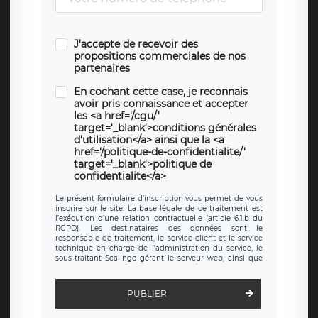
J'accepte de recevoir des
propositions commerciales de nos
partenaires
En cochant cette case, je reconnais
avoir pris connaissance et accepter
les <a href='/cgu/'
target='_blank'>conditions générales
d'utilisation</a> ainsi que la <a
href='/politique-de-confidentialite/'
target='_blank'>politique de
confidentialite</a>
Le présent formulaire d’inscription vous permet de vous
inscrire sur le site. La base légale de ce traitement est
l’exécution d’une relation contractuelle (article 6.1.b du
RGPD). Les destinataires des données sont le
responsable de traitement, le service client et le service
technique en charge de l’administration du service, le
sous-traitant Scalingo gérant le serveur web, ainsi que
toute personne légalement autorisée. Le formulaire
d’inscription est hébergé sur un serveur hébergé par
Scalingo, basé en France et offrant des
clauses de
PUBLIER
protection conformes au RGPD
. Les données collectées
sont conservées jusqu’à ce que l’Internaute en sollicite la
suppression, étant entendu que vous pouvez demander