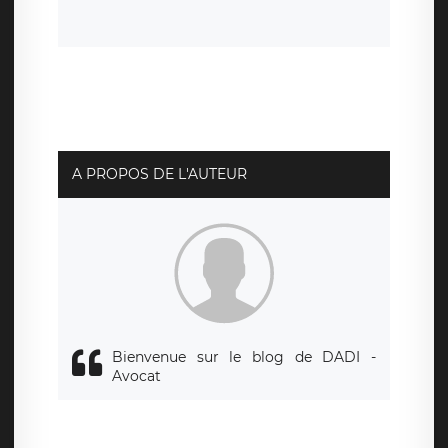
la suppression de vos données et retirer votre
consentement à tout moment. Vous disposez également
d’un droit d’accès, de rectification ou de limitation du
traitement relatif à vos données à caractère personnel,
ainsi que d’un droit à la portabilité de vos données. Vous
pouvez exercer ces droits auprès du délégué à la
protection des données de LÉGAVOX qui exerce au siège
social de LÉGAVOX et est joignable à l’adresse mail
suivante : donneespersonnelles@legavox.fr. Le
responsable de traitement est la société LÉGAVOX, sis 9
rue Léopold Sédar Senghor, joignable à l’adresse mail :
responsabledetraitement@legavox.fr. Vous avez
A PROPOS DE L'AUTEUR
également le droit d’introduire une réclamation auprès
d’une autorité de contrôle.
Bienvenue sur le blog de DADI -
Avocat