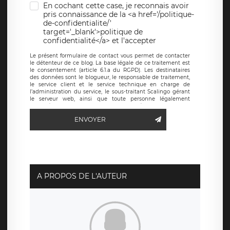
En cochant cette case, je reconnais avoir
pris connaissance de la <a href='/politique-
de-confidentialite/'
target='_blank'>politique de
confidentialité</a> et l'accepter
Le présent formulaire de contact vous permet de contacter
le détenteur de ce blog. La base légale de ce traitement est
le consentement (article 6.1.a du RGPD). Les destinataires
des données sont le blogueur, le responsable de traitement,
le service client et le service technique en charge de
l’administration du service, le sous-traitant Scalingo gérant
le serveur web, ainsi que toute personne légalement
autorisée. Le formulaire de contact à destination du
blogueur est hébergé sur un serveur hébergé par Scalingo,
ENVOYER
basé en France et offrant des
clauses de protection
conformes au RGPD
. Les données collectées sont conservées
jusqu’à ce que l’Internaute en sollicite la suppression, étant
entendu que vous pouvez demander la suppression de vos
données et retirer votre consentement à tout moment. Vous
disposez également d’un droit d’accès, de rectification ou de
limitation du traitement relatif à vos données à caractère
personnel, ainsi que d’un droit à la portabilité de vos
A PROPOS DE L'AUTEUR
données. Vous pouvez exercer ces droits auprès du délégué
à la protection des données de LÉGAVOX qui exerce au
siège social de LÉGAVOX et est joignable à l’adresse mail
suivante : donneespersonnelles@legavox.fr. Le responsable
de traitement est la société LÉGAVOX, sis 9 rue Léopold
Sédar Senghor, joignable à l’adresse mail :
responsabledetraitement@legavox.fr. Vous avez également
le droit d’introduire une réclamation auprès d’une autorité