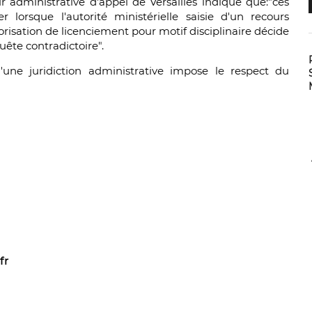
ur administrative d'appel de Versailles indique que:"ces
 lorsque l'autorité ministérielle saisie d'un recours
orisation de licenciement pour motif disciplinaire décide
ête contradictoire".
'une juridiction administrative impose le respect du
fr