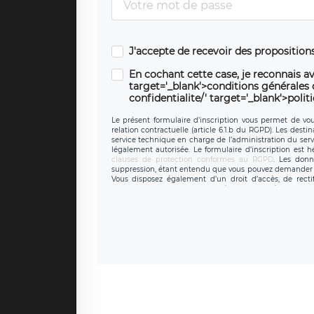
J'accepte de recevoir des propositio
En cochant cette case, je reconnais av
target='_blank'>conditions générales d'
confidentialite/' target='_blank'>polit
Le présent formulaire d’inscription vous permet de vous
relation contractuelle (article 6.1.b du RGPD). Les desti
service technique en charge de l’administration du servi
légalement autorisée. Le formulaire d’inscription est 
clauses de protection conformes au RGPD
. Les donn
suppression, étant entendu que vous pouvez demander l
Vous disposez également d’un droit d’accès, de recti
personnel, ainsi que d’un droit à la portabilité de vos 
données de LÉGAVOX qui exerce au siège soc
donneespersonnelles@legavox.fr. Le responsable de trai
l’adresse mail : responsabledetraitement@legavox.fr. Vo
de contrôle.