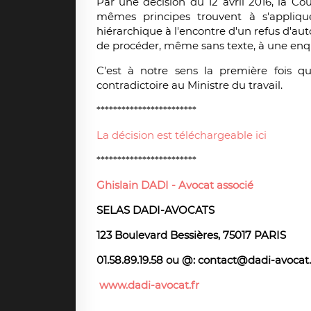
Par une décision du 12 avril 2016, la Co
mêmes principes trouvent à s'appliquer
hiérarchique à l'encontre d'un refus d'aut
de procéder, même sans texte, à une enqu
C'est à notre sens la première fois qu
contradictoire au Ministre du travail.
************************
La décision est téléchargeable ici
************************
Ghislain DADI -
Avocat associé
SELAS DADI-AVOCATS
123 Boulevard Bessières, 75017 PARIS
01.58.89.19.58 ou @: contact@dadi-avocat.
www.dadi-avocat.fr