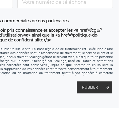
ns commerciales de nos partenaires
oir pris connaissance et accepter les <a href='/cgu/'
utilisation</a> ainsi que la <a href='/politique-de-
ique de confidentialite</a>
 inscrire sur le site. La base légale de ce traitement est l’exécution d’une
nataires des données sont le responsable de traitement, le service client et le
ce, le sous-traitant Scalingo gérant le serveur web, ainsi que toute personne
hébergé sur un serveur hébergé par Scalingo, basé en France et offrant des
ées collectées sont conservées jusqu’à ce que l’Internaute en sollicite la
a suppression de vos données et retirer votre consentement à tout moment.
fication ou de limitation du traitement relatif à vos données à caractère
données. Vous pouvez exercer ces droits auprès du délégué à la protection des
ial de LÉGAVOX et est joignable à l’adresse mail suivante :
tement est la société LÉGAVOX, sis 9 rue Léopold Sédar Senghor, joignable à
PUBLIER
us avez également le droit d’introduire une réclamation auprès d’une autorité