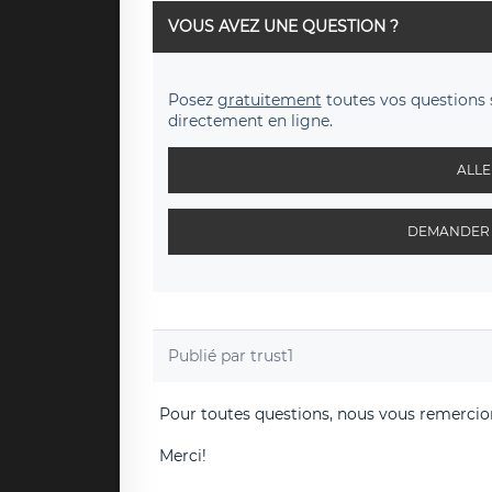
VOUS AVEZ UNE QUESTION ?
Posez
gratuitement
toutes vos questions 
directement en ligne.
ALLE
DEMANDER 
Publié par
trust1
Pour toutes questions, nous vous remercion
Merci!