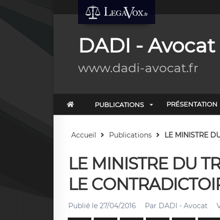
DADI - Avocat
www.dadi-avocat.fr
PRÉSENTATION
PUBLICATIONS
Accueil
Publications
LE MINISTRE DU
LE MINISTRE DU T
LE CONTRADICTOI
Publié le
27/04/2016
Par
DADI - Avocat
V