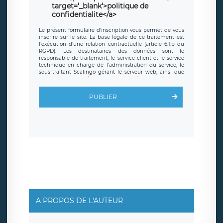
target='_blank'>politique de
confidentialite</a>
Le présent formulaire d’inscription vous permet de vous
inscrire sur le site. La base légale de ce traitement est
l’exécution d’une relation contractuelle (article 6.1.b du
RGPD). Les destinataires des données sont le
responsable de traitement, le service client et le service
technique en charge de l’administration du service, le
sous-traitant Scalingo gérant le serveur web, ainsi que
toute personne légalement autorisée. Le formulaire
d’inscription est hébergé sur un serveur hébergé par
Scalingo, basé en France et offrant des
clauses de
PUBLIER
protection conformes au RGPD
. Les données collectées
sont conservées jusqu’à ce que l’Internaute en sollicite la
suppression, étant entendu que vous pouvez demander
la suppression de vos données et retirer votre
consentement à tout moment. Vous disposez également
d’un droit d’accès, de rectification ou de limitation du
traitement relatif à vos données à caractère personnel,
ainsi que d’un droit à la portabilité de vos données. Vous
pouvez exercer ces droits auprès du délégué à la
protection des données de LÉGAVOX qui exerce au siège
social de LÉGAVOX et est joignable à l’adresse mail
suivante : donneespersonnelles@legavox.fr. Le
responsable de traitement est la société LÉGAVOX, sis 9
rue Léopold Sédar Senghor, joignable à l’adresse mail :
responsabledetraitement@legavox.fr. Vous avez
A PROPOS DE L'AUTEUR
également le droit d’introduire une réclamation auprès
d’une autorité de contrôle.