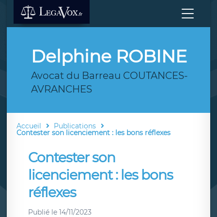
Delphine ROBINE
Avocat du Barreau COUTANCES-
AVRANCHES
Accueil
Publications
Contester son licenciement : les bons réflexes
Contester son
licenciement : les bons
réflexes
Publié le
14/11/2023