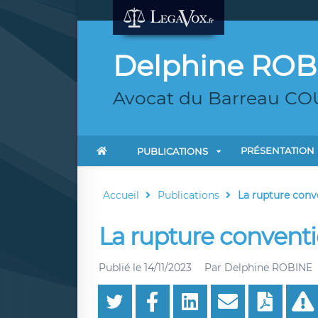
Delphine ROB
Avocat du Barreau 
PRÉSENTATION
PUBLICATIONS
Accueil
Publications
La rupture conv
La rupture conventi
Publié le
14/11/2023
Par
Delphine ROBINE