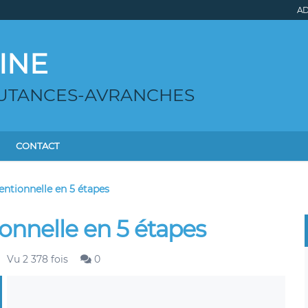
AD
INE
COUTANCES-AVRANCHES
CONTACT
entionnelle en 5 étapes
onnelle en 5 étapes
Vu 2 378 fois
0