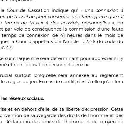
 la Cour de Cassation indique qu’
« une connexion à
lieu de travail ne peut constituer une faute grave que s’il
n temps de travail à des activités personnelles »
. En
s, et par voie de conséquence la commission d’une faute
s temps de connexion de 41 heures dans le mois de
ue, la Cour d’appel a violé l’article L.122-6 du code du
44247).
sé sur chaque site sera déterminant pour apprécier s’il y
né et non l’utilisation personnelle en soi.
rucial surtout lorsqu’elle sera annexée au règlement
e les règles du jeu. En cas de conflit, c’est à elle qu’on fera
r les réseaux sociaux.
prise et en dehors d’elle, de sa liberté d’expression. Cette
la Convention de sauvegarde des droits de l’homme et des
e la Déclaration des droits de l’homme et du citoyen de