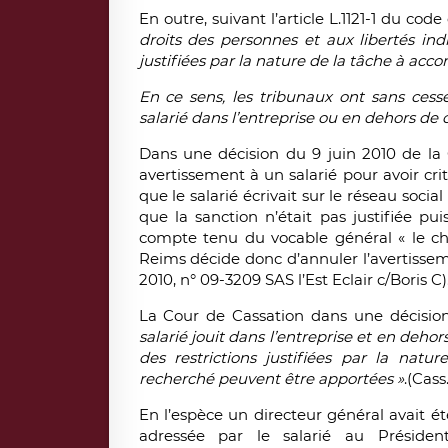
En outre, suivant l’article L.1121-1 du cod
droits des personnes et aux libertés indi
justifiées par la nature de la tâche à acc
En ce sens, les tribunaux ont sans cesse
salarié dans l’entreprise ou en dehors de c
Dans une décision du 9 juin 2010 de la
avertissement à un salarié pour avoir cr
que le salarié écrivait sur le réseau socia
que la sanction n’était pas justifiée pui
compte tenu du vocable général « le che
Reims décide donc d’annuler l’avertissem
2010, n° 09-3209 SAS l’Est Eclair c/Boris C)
La Cour de Cassation dans une décisi
salarié jouit dans l’entreprise et en dehors
des restrictions justifiées par la nat
recherché peuvent être apportées »
.(Cas
En l’espèce un directeur général avait é
adressée par le salarié au Présiden