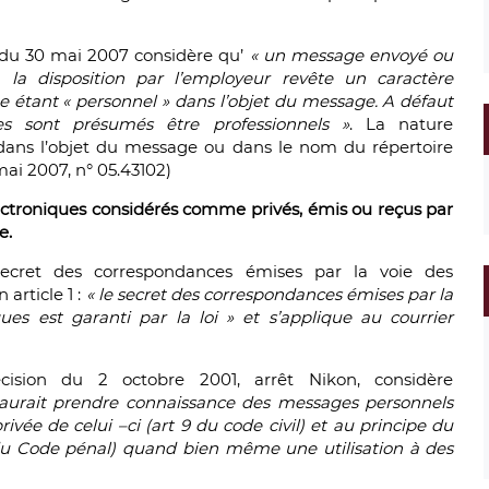
 du 30 mai 2007 considère qu’
« un message envoyé ou
 la disposition par l’employeur revête un caractère
mme étant « personnel » dans l’objet du message. A défaut
ges sont présumés être professionnels »
. La nature
dans l’objet du message ou dans le nom du répertoire
 mai 2007, n° 05.43102)
électroniques considérés comme privés, émis ou reçus par
e.
 secret des correspondances émises par la voie des
article 1 :
« le secret des correspondances émises par la
es est garanti par la loi » et s’applique au courrier
sion du 2 octobre 2001, arrêt Nikon, considère
saurait prendre connaissance des messages personnels
rivée de celui –ci (art 9 du code civil) et au principe du
 du Code pénal) quand bien même une utilisation à des