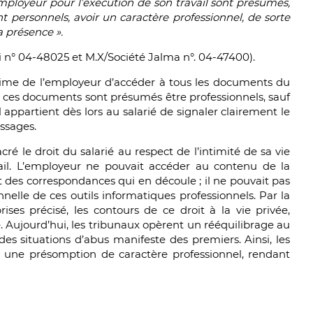
employeur pour l’exécution de son travail sont présumés,
nt personnels, avoir un caractère professionnel, de sorte
a présence ».
hni n° 04-48025 et M.X/Société Jalma n°. 04-47400).
gitime de l’employeur d’accéder à tous les documents du
s ; ces documents sont présumés être professionnels, sauf
Il appartient dès lors au salarié de signaler clairement le
ssages.
ré le droit du salarié au respect de l’intimité de sa vie
il. L’employeur ne pouvait accéder au contenu de la
et des correspondances qui en découle ; il ne pouvait pas
nnelle de ces outils informatiques professionnels. Par la
rises précisé, les contours de ce droit à la vie privée,
. Aujourd’hui, les tribunaux opèrent un rééquilibrage au
s situations d’abus manifeste des premiers. Ainsi, les
6 une présomption de caractère professionnel, rendant