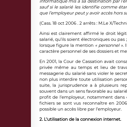
informatique mis à sa destination par l’
sauf si le salarié les identifie comme éta
que l’employeur peut y avoir accès hors s
(Cass. 18 oct 2006 . 2 arrêts : M.Le X/Tec
Ainsi est clairement affirmé le droit lé
salarié, qu’ils soient électroniques ou pa
lorsque figure la mention
« personnel »
. 
caractère personnel de ses dossiers et me
En 2001, la Cour de Cassation avait consac
privée même au temps et lieu de trava
messagerie du salarié sans violer le secr
non plus interdire toute utilisation perso
suite, la jurisprudence a à plusieurs rep
souvent dans un sens favorable au salarié
profit de l’employeur, notamment dans de
fichiers se sont vus reconnaître en 200
possible un accès libre par l’employeur.
2. L’utilisation de la connexion internet.