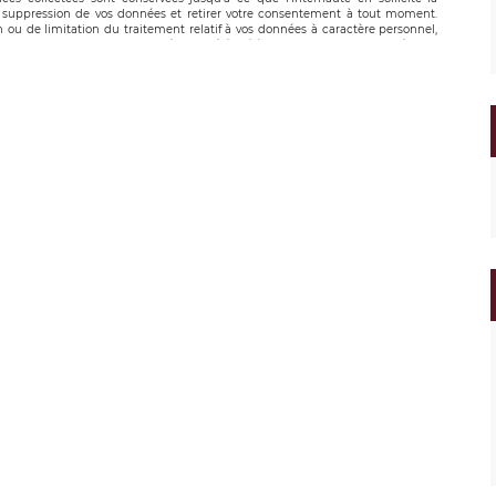
suppression de vos données et retirer votre consentement à tout moment.
n ou de limitation du traitement relatif à vos données à caractère personnel,
 pouvez exercer ces droits auprès du délégué à la protection des données de
oignable à l’adresse mail suivante : donneespersonnelles@legavox.fr. Le
, sis 9 rue Léopold Sédar Senghor, joignable à l’adresse mail :
droit d’introduire une réclamation auprès d’une autorité de contrôle.