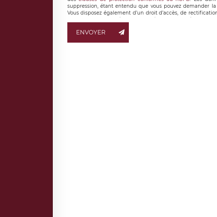
suppression, étant entendu que vous pouvez demander la 
Vous disposez également d’un droit d’accès, de rectificatio
ainsi que d’un droit à la portabilité de vos données. Vous
LÉGAVOX qui exerce au siège social de LÉGAVOX et est j
ENVOYER
responsable de traitement est la société LÉGAVOX
responsabledetraitement@legavox.fr. Vous avez également le 