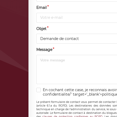
Email
Objet
Demande de contact
Message
En cochant cette case, je reconnais avoir
confidentialite/' target='_blank'>politiqu
Le présent formulaire de contact vous permet de contacter 
(article 6.1.a du RGPD). Les destinataires des données son
technique en charge de l’administration du service, le sous
autorisée. Le formulaire de contact à destination du blogue
des
clauses de protection conformes au RGPD
. Les donn