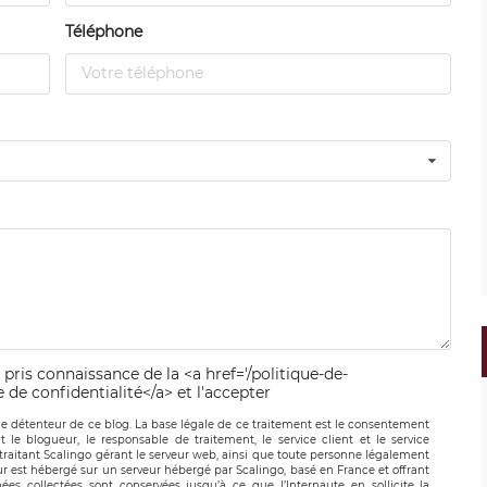
Téléphone
 pris connaissance de la <a href='/politique-de-
e de confidentialité</a> et l'accepter
le détenteur de ce blog. La base légale de ce traitement est le consentement
t le blogueur, le responsable de traitement, le service client et le service
-traitant Scalingo gérant le serveur web, ainsi que toute personne légalement
ur est hébergé sur un serveur hébergé par Scalingo, basé en France et offrant
ées collectées sont conservées jusqu’à ce que l’Internaute en sollicite la