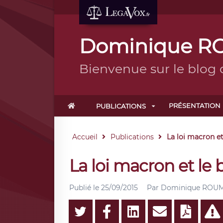
Dominique RO
Bienvenue sur le blo
PRÉSENTATION
PUBLICATIONS
Accueil
Publications
La loi macron e
La loi macron et le
Publié le
25/09/2015
Par
Dominique ROUMA