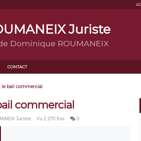
AD
UMANEIX Juriste
g de Dominique ROUMANEIX
CONTACT
t le bail commercial
 bail commercial
NEIX Juriste
Vu 2 270 fois
0