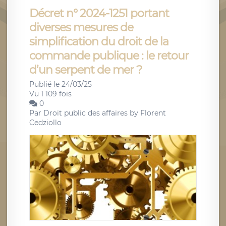
Décret n° 2024-1251 portant
diverses mesures de
simplification du droit de la
commande publique : le retour
d’un serpent de mer ?
Publié le 24/03/25
Vu 1 109 fois
0
Par
Droit public des affaires by Florent
Cedziollo