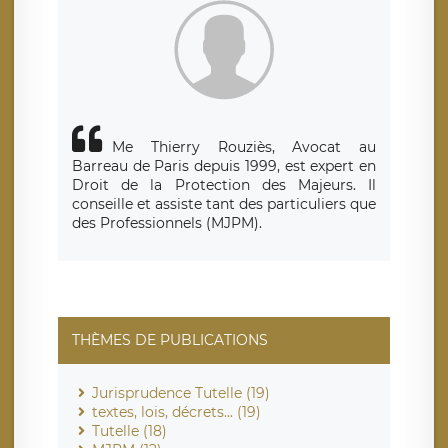
de traitement est la société LÉGAVOX, sis 9 rue Léopold
Sédar Senghor, joignable à l’adresse mail :
responsabledetraitement@legavox.fr. Vous avez également
le droit d’introduire une réclamation auprès d’une autorité
de contrôle.
Me Thierry Rouziès, Avocat au
Barreau de Paris depuis 1999, est expert en
Droit de la Protection des Majeurs. Il
conseille et assiste tant des particuliers que
des Professionnels (MJPM).
THÈMES DE PUBLICATIONS
Jurisprudence Tutelle (19)
textes, lois, décrets... (19)
Tutelle (18)