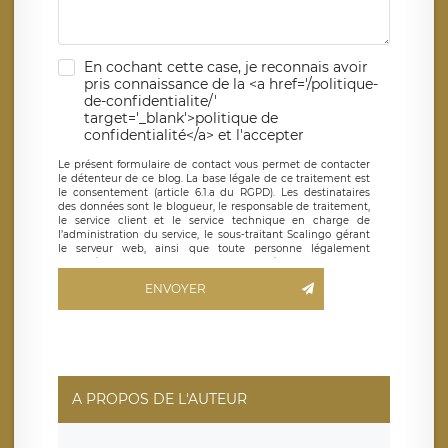
En cochant cette case, je reconnais avoir
pris connaissance de la <a href='/politique-
de-confidentialite/'
target='_blank'>politique de
confidentialité</a> et l'accepter
Le présent formulaire de contact vous permet de contacter
le détenteur de ce blog. La base légale de ce traitement est
le consentement (article 6.1.a du RGPD). Les destinataires
des données sont le blogueur, le responsable de traitement,
le service client et le service technique en charge de
l’administration du service, le sous-traitant Scalingo gérant
le serveur web, ainsi que toute personne légalement
autorisée. Le formulaire de contact à destination du
blogueur est hébergé sur un serveur hébergé par Scalingo,
ENVOYER
basé en France et offrant des
clauses de protection
conformes au RGPD
. Les données collectées sont conservées
jusqu’à ce que l’Internaute en sollicite la suppression, étant
entendu que vous pouvez demander la suppression de vos
données et retirer votre consentement à tout moment. Vous
disposez également d’un droit d’accès, de rectification ou de
limitation du traitement relatif à vos données à caractère
personnel, ainsi que d’un droit à la portabilité de vos
A PROPOS DE L'AUTEUR
données. Vous pouvez exercer ces droits auprès du délégué
à la protection des données de LÉGAVOX qui exerce au
siège social de LÉGAVOX et est joignable à l’adresse mail
suivante : donneespersonnelles@legavox.fr. Le responsable