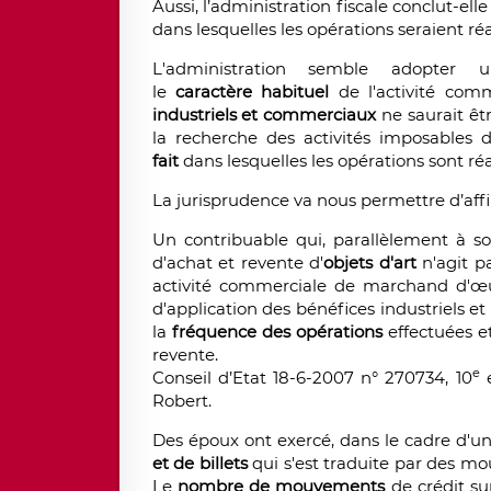
Aussi, l’administration fiscale conclut-ell
dans lesquelles les opérations seraient réa
L'administration semble adopter 
le
caractère
habituel
de l'activité comm
industriels et commerciaux
ne saurait êt
la recherche des activités imposables
fait
dans lesquelles les opérations sont réa
La jurisprudence va nous permettre d’affin
Un contribuable qui, parallèlement à son
d'achat et revente d'
objets d'art
n'agit p
activité commerciale de marchand d'œuv
d'application des bénéfices industriels e
la
fréquence des opérations
effectuées e
revente.
e
Conseil d’Etat 18-6-2007 n° 270734, 10
e
Robert.
Des époux ont exercé, dans le cadre d'u
et de billets
qui s'est traduite par des mo
Le
nombre de mouvements
de crédit sur