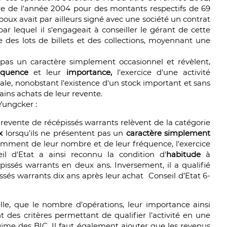
itre de l'année 2004 pour des montants respectifs de 69
poux avait par ailleurs signé avec une société un contrat
 lequel il s'engageait à conseiller le gérant de cette
 des lots de billets et des collections, moyennant une
 pas un caractère simplement occasionnel et révèlent,
équence
et leur
importance,
l'exercice d'une activité
ale, nonobstant l'existence d'un stock important et sans
ins achats de leur revente.
, Yungcker :
at-revente de récépissés warrants relèvent de la catégorie
x
lorsqu'ils ne présentent pas un
caractère simplement
amment de leur nombre et de leur fréquence, l'exercice
l d'Etat a ainsi reconnu la condition d'
habitude
à
pissés warrants en deux ans. Inversement, il a qualifié
ssés warrants dix ans après leur achat Conseil d’Etat 6-
ielle, que le nombre d’opérations, leur importance ainsi
t des critères permettant de qualifier l’activité en une
régime des BIC. Il faut également ajouter que les revenus