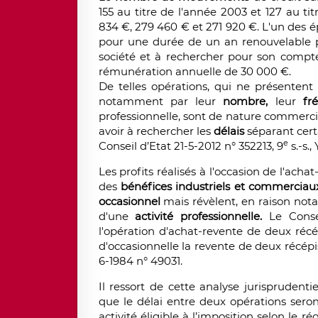
155 au titre de l'année 2003 et 127 au t
834 €, 279 460 € et 271 920 €. L'un des é
pour une durée de un an renouvelable par
société et à rechercher pour son compte
rémunération annuelle de 30 000 €.
De telles opérations, qui ne présentent
notamment par leur
nombre,
leur
fr
professionnelle, sont de nature commerci
avoir à rechercher les
délais
séparant certa
e
Conseil d’Etat 21-5-2012 n° 352213, 9
s.-s.
Les profits réalisés à l'occasion de l'ach
des
bénéfices industriels et commerciau
occasionnel
mais révèlent, en raison not
d'une
activité professionnelle.
Le Consei
l'opération d'achat-revente de deux récé
d'occasionnelle la revente de deux récépi
6-1984 n° 49031.
Il ressort de cette analyse jurisprudent
que le délai entre deux opérations seron
activité éligible à l’imposition selon le 