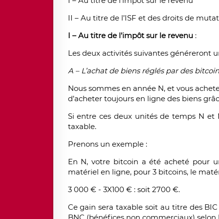
I – Au titre de l’impôt sur le revenu
II – Au titre de l’ISF et des droits de mutat
I – Au titre de l’impôt sur le revenu
:
Les deux activités suivantes généreront u
A – L’achat de biens réglés par des bitcoin
Nous sommes en année N, et vous achetez 
d’acheter toujours en ligne des biens grâc
Si entre ces deux unités de temps N et N+
taxable.
Prenons un exemple :
En N, votre bitcoin a été acheté pour u
matériel en ligne, pour 3 bitcoins, le maté
3 000 € - 3X100 € : soit 2700 €.
Ce gain sera taxable soit au titre des BIC
BNC (bénéfices non commerciaux) selon le