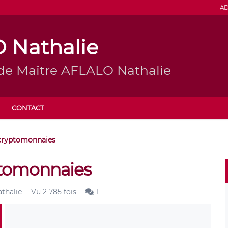
AD
 Nathalie
 de Maître AFLALO Nathalie
CONTACT
s cryptomonnaies
yptomonnaies
thalie
Vu 2 785 fois
1