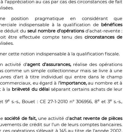
e à l’appréciation au cas par cas des circonstances de fait
lisées.
une position pragmatique en considérant que
erciale indispensable à la qualification de
bénéfices
re déduit du
seul nombre d'opérations
d'achat-revente :
 doit être effectuée compte tenu des
circonstances de
lisées.
er cette notion indispensable à la qualification fiscale.
 activité d'
agent d'assurances,
réalise des opérations
as comme un simple collectionneur mais se livre à une
res d'art à titre individuel qui entre dans le champ
t commerciaux, eu égard à l
'importance,
au nombre et à
t à la
brièveté du délai
séparant certains achats de leur
e
e
e
t 9
s.-s., Bouet : CE 27-1-2010 n° 306956, 8
et 3
s.-s.,
ne
société de fait,
une activité d'
achat revente de pièces
uvements de crédit sur l'un de leurs comptes bancaires.
 ces opérations s'élevait à 145 au titre de l'année 2002,