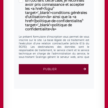
En cochant cette case, je reconnais
avoir pris connaissance et accepter
les <a href='/cgu/'
target='_blank'>conditions générales
d'utilisation</a> ainsi que la <a
href='/politique-de-confidentialite/'
target='_blank'>politique de
confidentialite</a>
Le présent formulaire d’inscription vous permet de vous
inscrire sur le site. La base légale de ce traitement est
l’exécution d’une relation contractuelle (article 6.1.b du
RGPD). Les destinataires des données sont le
responsable de traitement, le service client et le service
technique en charge de l’administration du service, le
sous-traitant Scalingo gérant le serveur web, ainsi que
toute personne légalement autorisée. Le formulaire
d’inscription est hébergé sur un serveur hébergé par
Scalingo, basé en France et offrant des
clauses de
PUBLIER
protection conformes au RGPD
. Les données collectées
sont conservées jusqu’à ce que l’Internaute en sollicite la
suppression, étant entendu que vous pouvez demander
la suppression de vos données et retirer votre
consentement à tout moment. Vous disposez également
d’un droit d’accès, de rectification ou de limitation du
traitement relatif à vos données à caractère personnel,
ainsi que d’un droit à la portabilité de vos données. Vous
pouvez exercer ces droits auprès du délégué à la
protection des données de LÉGAVOX qui exerce au siège
social de LÉGAVOX et est joignable à l’adresse mail
suivante : donneespersonnelles@legavox.fr. Le