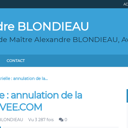
AD
ndre BLONDIEAU
 de Maître Alexandre BLONDIEAU, Av
CONTACT
ielle : annulation de la...
e : annulation de la
IVEE.COM
 BLONDIEAU
Vu 3 287 fois
0