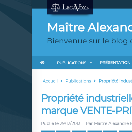
Maître Alexa
Bienvenue sur le blog
PRÉSENTATION
PUBLICATIONS
Accueil
Publications
Propriété industr
Propriété industriell
marque VENTE-PR
Publié le
29/12/2013
Par
Maître Alexandre