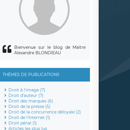
Bienvenue sur le blog de Maître
Alexandre BLONDIEAU
THÈMES DE PUBLICATIONS
Droit à l'image (7)
Droit d'auteur (7)
Droit des marques (6)
Droit de la presse (5)
Droit de la concurrence déloyale (2)
Droit de l'Internet (1)
Droit pénal (1)
Articles les plus lus