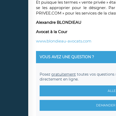
Et puisque les termes « vente privée » éta
se les approprier pour le désigner. Pa
PRIVEE.COM » pour les services de la class
Alexandre BLONDIEAU
Avocat à la Cour
www.blondieau-avocats.com
VOUS AVEZ UNE QUESTION ?
Posez
gratuitement
toutes vos questions 
directement en ligne.
ALLE
DEMANDER 