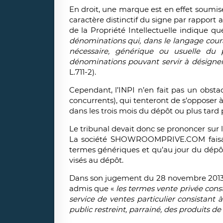
En droit, une marque est en effet soumis
caractère distinctif du signe par rapport 
de la Propriété Intellectuelle indique q
dénominations qui, dans le langage coura
nécessaire, générique ou usuelle du
dénominations pouvant servir à désigner
L.711-2).
Cependant, l’INPI n’en fait pas un obstacl
concurrents), qui tenteront de s’opposer à
dans les trois mois du dépôt ou plus tar
Le tribunal devait donc se prononcer sur l
La société SHOWROOMPRIVE.COM faisait 
termes génériques et qu’au jour du dépôt 
visés au dépôt.
Dans son jugement du 28 novembre 2013, l
admis que «
les termes vente privée con
service de ventes particulier consistant 
public restreint, parrainé, des produits 