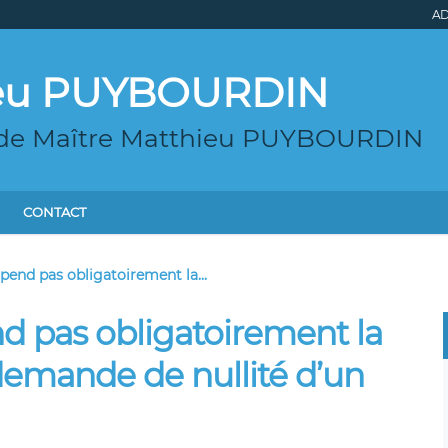
AD
ieu PUYBOURDIN
g de Maître Matthieu PUYBOURDIN
CONTACT
pend pas obligatoirement la...
d pas obligatoirement la
demande de nullité d’un