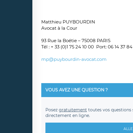
Matthieu PUYBOURDIN
Avocat à la Cour
93 Rue la Boétie – 75008 PARIS
Tél : + 33 (0)1 75 24 10 00 Port: 06 14 37 84
mp@puybourdin-avocat.com
VOUS AVEZ UNE QUESTION ?
Posez
gratuitement
toutes vos questions 
directement en ligne.
ALLE