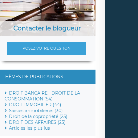
Contacter le blogueur
POSEZ VOTRE QUESTION
THÈMES DE PUBLICATIONS
DROIT BANCAIRE - DROIT DE LA
CONSOMMATION (54)
DROIT IMMOBILIER (44)
Saisies immobilières (30)
Droit de la copropriété (25)
DROIT DES AFFAIRES (25)
Articles les plus lus