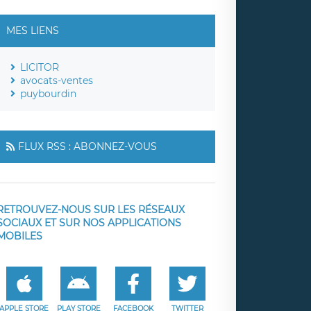
MES LIENS
LICITOR
avocats-ventes
puybourdin
FLUX RSS : ABONNEZ-VOUS
RETROUVEZ-NOUS SUR LES RÉSEAUX
SOCIAUX ET SUR NOS APPLICATIONS
MOBILES
APPLE STORE
PLAY STORE
FACEBOOK
TWITTER