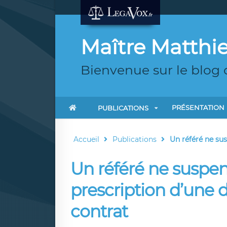
Maître Matth
Bienvenue sur le blo
PRÉSENTATION
PUBLICATIONS
Accueil
Publications
Un référé ne sus
Un référé ne suspen
prescription d’une 
contrat