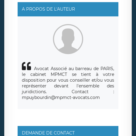
rue Léopold Sédar Senghor, joignable à l’adresse mail :
responsabledetraitement@legavox.fr. Vous avez
A PROPOS DE L'AUTEUR
également le droit d’introduire une réclamation auprès
d’une autorité de contrôle.
Avocat Associé au barreau de PARIS,
le cabinet MPMCT se tient à votre
disposition pour vous conseiller et/ou vous
représenter devant l'ensemble des
juridictions. Contact :
mpuybourdin@mpmct-avocats.com
DEMANDE DE CONTACT