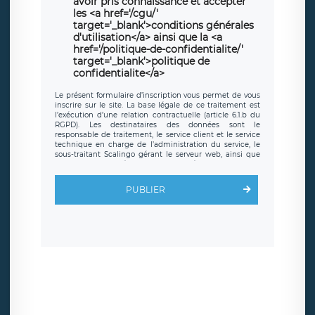
avoir pris connaissance et accepter
les <a href='/cgu/'
target='_blank'>conditions générales
d'utilisation</a> ainsi que la <a
href='/politique-de-confidentialite/'
target='_blank'>politique de
confidentialite</a>
Le présent formulaire d’inscription vous permet de vous
inscrire sur le site. La base légale de ce traitement est
l’exécution d’une relation contractuelle (article 6.1.b du
RGPD). Les destinataires des données sont le
responsable de traitement, le service client et le service
technique en charge de l’administration du service, le
sous-traitant Scalingo gérant le serveur web, ainsi que
toute personne légalement autorisée. Le formulaire
d’inscription est hébergé sur un serveur hébergé par
Scalingo, basé en France et offrant des
clauses de
PUBLIER
protection conformes au RGPD
. Les données collectées
sont conservées jusqu’à ce que l’Internaute en sollicite la
suppression, étant entendu que vous pouvez demander
la suppression de vos données et retirer votre
consentement à tout moment. Vous disposez également
d’un droit d’accès, de rectification ou de limitation du
traitement relatif à vos données à caractère personnel,
ainsi que d’un droit à la portabilité de vos données. Vous
pouvez exercer ces droits auprès du délégué à la
protection des données de LÉGAVOX qui exerce au siège
social de LÉGAVOX et est joignable à l’adresse mail
suivante : donneespersonnelles@legavox.fr. Le
responsable de traitement est la société LÉGAVOX, sis 9