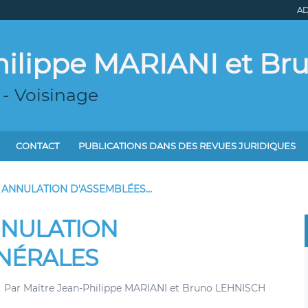
AD
hilippe MARIANI et B
 - Voisinage
CONTACT
PUBLICATIONS DANS DES REVUES JURIDIQUES
 ANNULATION D'ASSEMBLÉES...
NNULATION
NÉRALES
Par
Maître Jean-Philippe MARIANI et Bruno LEHNISCH