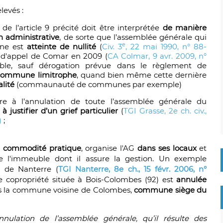
levés :
 l’article 9 précité doit être interprétée
de manière
on administrative
, de sorte que l’assemblée générale qui
e
une est
atteinte de nullité
(
Civ. 3
, 22 mai 1990, n° 88-
ur d'appel de Comar en 2009 (
CA Colmar, 9 avr. 2009, n°
ssible, sauf dérogation prévue dans le règlement de
commune limitrophe
, quand bien même cette dernière
lité
(commaunauté de communes par exemple)
e à l’annulation de toute l’assemblée générale du
 à justifier d’un grief particulier
(
TGI Grasse, 2e ch. civ.,
)
;
r
commodité pratique
, organise l'AG
dans ses locaux
et
 l'immeuble dont il assure la gestion. Un exemple
t de Nanterre (
TGI Nanterre, 8e ch., 15 févr. 2006, n°
e copropriété située à Bois-Colombes (92) est
annulée
ns la commune voisine de Colombes,
commune siège du
nulation de l’assemblée générale, qu’il résulte des