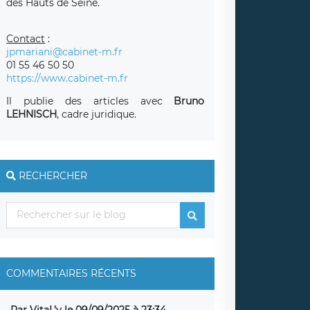
des Hauts de Seine.
Contact
:
jpmariani@cabinet-m.fr
01 55 46 50 50
https://www.cabinet-m.fr
Il publie des articles avec
Bruno
LEHNISCH
, cadre juridique.
RECHERCHER
COMMENTAIRES RÉCENTS
Par VitaL’y le 09/09/2025 à 23:34