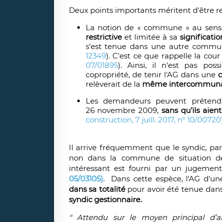
Deux points importants méritent d'être re
La notion de « commune » au sens de
restrictive
et limitée à sa
significati
s’est tenue dans une autre comm
12349
). C'est ce que rappelle la co
07/01895
). Ainsi, il n'est pas po
copropriété, de tenir l'AG dans une
relèverait de la
même intercommuna
Les demandeurs peuvent prétendr
26 novembre 2009,
sans qu’ils aient
construction, 7 juill. 2017, n° 10/00720
Il arrive fréquemment que le syndic, pa
non dans la commune de situation de
intéressant est fourni par un jugemen
05/03105).
Dans cette espèce, l'AG d'un
dans sa totalité
pour avoir été tenue da
syndic gestionnaire.
" Attendu sur le moyen principal d’an