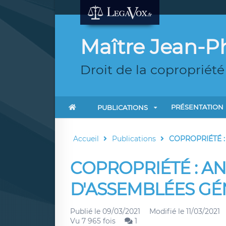
Maître Jean-P
Droit de la copropriété
PRÉSENTATION
PUBLICATIONS
Accueil
Publications
COPROPRIÉTÉ :
COPROPRIÉTÉ : A
D'ASSEMBLÉES GÉ
Publié le
09/03/2021
Modifié le
11/03/2021
Vu 7 965 fois
1