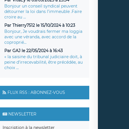
Bonjour un conseil syndical peuvent
détourner la loi dans l’immeuble .Faire
croire au ...
Par Thierry7512 le 15/10/2024 à 10:23
Bonjour, Je voudrais fermer ma loggia
avec une véranda, avec accord de la
coproprié...
Par GAJ le 22/05/2024 à 16:43
« la saisine du tribunal judiciaire doit, à
peine d'irrecevabilité, être précédée, au
choix ...
FLUX RSS : ABONNEZ-VOUS
NEWSLETTER
Inscription à la newsletter