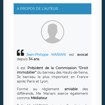
responsable de traitement est la société LÉGAVOX, sis 9
rue Léopold Sédar Senghor, joignable à l’adresse mail :
responsabledetraitement@legavox.fr. Vous avez
A PROPOS DE L'AUTEUR
également le droit d’introduire une réclamation auprès
d’une autorité de contrôle.
Jean-Philippe MARIANI
est
avocat
depuis
34 ans
.
Il est
Président de la Commission "Droit
immobilier"
du barreau des Hauts-de-Seine,
3e barreau le plus important en France
après Paris et Lyon.
Formé au règlement
amiable
des
différends, Me Mariani exerce également
comme
Médiateur
.