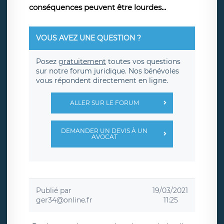
conséquences peuvent être lourdes...
VOUS AVEZ UNE QUESTION ?
Posez
gratuitement
toutes vos questions
sur notre forum juridique. Nos bénévoles
vous répondent directement en ligne.
ALLER SUR LE FORUM
DEMANDER UN DEVIS À UN
AVOCAT
Publié par
19/03/2021
ger34@online.fr
11:25