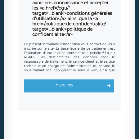
avoir pris connaissance et accepter
les <a href='/cgu/'
target='_blank'>conditions générales
d'utilisation</a> ainsi que la <a
href='/politique-de-confidentialite/'
target='_blank'>politique de
confidentialite</a>
Le présent formulaire d’inscription vous permet de vous
inscrire sur le site. La base légale de ce traitement est
l’exécution d’une relation contractuelle (article 6.1.b du
RGPD). Les destinataires des données sont le
responsable de traitement, le service client et le service
technique en charge de l’administration du service, le
sous-traitant Scalingo gérant le serveur web, ainsi que
toute personne légalement autorisée. Le formulaire
d’inscription est hébergé sur un serveur hébergé par
Scalingo, basé en France et offrant des
clauses de
PUBLIER
protection conformes au RGPD
. Les données collectées
sont conservées jusqu’à ce que l’Internaute en sollicite la
suppression, étant entendu que vous pouvez demander
la suppression de vos données et retirer votre
consentement à tout moment. Vous disposez également
d’un droit d’accès, de rectification ou de limitation du
traitement relatif à vos données à caractère personnel,
ainsi que d’un droit à la portabilité de vos données. Vous
pouvez exercer ces droits auprès du délégué à la
protection des données de LÉGAVOX qui exerce au siège
social de LÉGAVOX et est joignable à l’adresse mail
suivante : donneespersonnelles@legavox.fr. Le