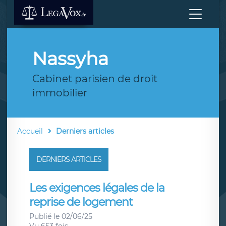
Nassyha
Cabinet parisien de droit
immobilier
Accueil
Derniers articles
DERNIERS ARTICLES
Les exigences légales de la
reprise de logement
Publié le 02/06/25