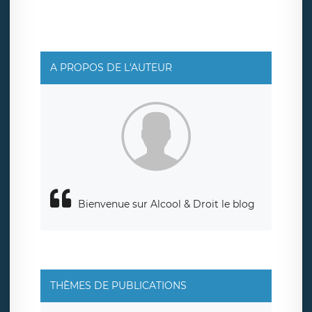
pouvez exercer ces droits auprès du délégué à la
protection des données de LÉGAVOX qui exerce au siège
social de LÉGAVOX et est joignable à l’adresse mail
suivante : donneespersonnelles@legavox.fr. Le
responsable de traitement est la société LÉGAVOX, sis 9
rue Léopold Sédar Senghor, joignable à l’adresse mail :
responsabledetraitement@legavox.fr. Vous avez
A PROPOS DE L'AUTEUR
également le droit d’introduire une réclamation auprès
d’une autorité de contrôle.
Bienvenue sur Alcool & Droit le blog
THÈMES DE PUBLICATIONS