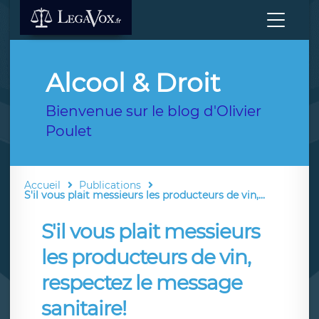
Alcool & Droit
Bienvenue sur le blog d'Olivier
Poulet
Accueil
Publications
S'il vous plait messieurs les producteurs de vin,...
S'il vous plait messieurs
les producteurs de vin,
respectez le message
sanitaire!