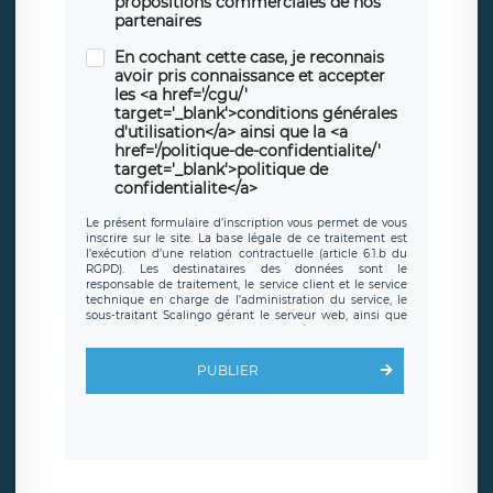
propositions commerciales de nos
partenaires
En cochant cette case, je reconnais
avoir pris connaissance et accepter
les <a href='/cgu/'
target='_blank'>conditions générales
d'utilisation</a> ainsi que la <a
href='/politique-de-confidentialite/'
target='_blank'>politique de
confidentialite</a>
Le présent formulaire d’inscription vous permet de vous
inscrire sur le site. La base légale de ce traitement est
l’exécution d’une relation contractuelle (article 6.1.b du
RGPD). Les destinataires des données sont le
responsable de traitement, le service client et le service
technique en charge de l’administration du service, le
sous-traitant Scalingo gérant le serveur web, ainsi que
toute personne légalement autorisée. Le formulaire
d’inscription est hébergé sur un serveur hébergé par
Scalingo, basé en France et offrant des
clauses de
PUBLIER
protection conformes au RGPD
. Les données collectées
sont conservées jusqu’à ce que l’Internaute en sollicite la
suppression, étant entendu que vous pouvez demander
la suppression de vos données et retirer votre
consentement à tout moment. Vous disposez également
d’un droit d’accès, de rectification ou de limitation du
traitement relatif à vos données à caractère personnel,
ainsi que d’un droit à la portabilité de vos données. Vous