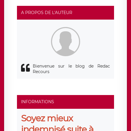
responsable de traitement est la société LÉGAVOX, sis 9
rue Léopold Sédar Senghor, joignable à l’adresse mail :
responsabledetraitement@legavox.fr. Vous avez
A PROPOS DE L'AUTEUR
également le droit d’introduire une réclamation auprès
d’une autorité de contrôle.
Bienvenue sur le blog de Redac
Recours
INFORMATIONS
Soyez mieux
indemnisé suite à