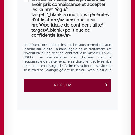
avoir pris connaissance et accepter
les <a href='/cgu/'
target='_blank'>conditions générales
d'utilisation</a> ainsi que la <a
href='/politique-de-confidentialite/'
target='_blank'>politique de
confidentialite</a>
Le présent formulaire d’inscription vous permet de vous
inscrire sur le site. La base légale de ce traitement est
l’exécution d’une relation contractuelle (article 6.1.b du
RGPD). Les destinataires des données sont le
responsable de traitement, le service client et le service
technique en charge de l’administration du service, le
sous-traitant Scalingo gérant le serveur web, ainsi que
toute personne légalement autorisée. Le formulaire
d’inscription est hébergé sur un serveur hébergé par
Scalingo, basé en France et offrant des
clauses de
PUBLIER
protection conformes au RGPD
. Les données collectées
sont conservées jusqu’à ce que l’Internaute en sollicite la
suppression, étant entendu que vous pouvez demander
la suppression de vos données et retirer votre
consentement à tout moment. Vous disposez également
d’un droit d’accès, de rectification ou de limitation du
traitement relatif à vos données à caractère personnel,
ainsi que d’un droit à la portabilité de vos données. Vous
pouvez exercer ces droits auprès du délégué à la
protection des données de LÉGAVOX qui exerce au siège
social de LÉGAVOX et est joignable à l’adresse mail
suivante : donneespersonnelles@legavox.fr. Le