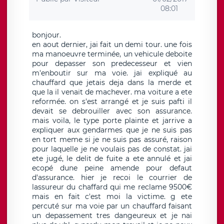
08:01
bonjour.
en aout dernier, jai fait un demi tour. une fois
ma manoeuvre terminée, un vehicule deboite
pour depasser son predecesseur et vien
m'enboutir sur ma voie. jai expliqué au
chauffard que jetais deja dans la merde et
que la il venait de machever. ma voiture a ete
reformée. on s'est arrangé et je suis pafti il
devait se debrouiller avec son assurance.
mais voila, le type porte plainte et jarrive a
expliquer aux gendarmes que je ne suis pas
en tort meme si je ne suis pas assuré, raison
pour laquelle je ne voulais pas de constat. jai
ete jugé, le delit de fuite a ete annulé et jai
ecopé dune peine amende pour defaut
d'assurance. hier je recoi le courrier de
lassureur du chaffard qui me reclame 9500€
mais en fait c'est moi la victime. g ete
percuté sur ma voie par un chauffard faisant
un depassement tres dangeureux et je nai