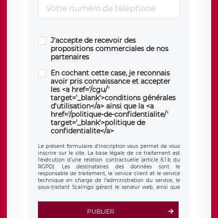
J'accepte de recevoir des
propositions commerciales de nos
partenaires
En cochant cette case, je reconnais
avoir pris connaissance et accepter
les <a href='/cgu/'
target='_blank'>conditions générales
d'utilisation</a> ainsi que la <a
href='/politique-de-confidentialite/'
target='_blank'>politique de
confidentialite</a>
Le présent formulaire d’inscription vous permet de vous
inscrire sur le site. La base légale de ce traitement est
l’exécution d’une relation contractuelle (article 6.1.b du
RGPD). Les destinataires des données sont le
responsable de traitement, le service client et le service
technique en charge de l’administration du service, le
sous-traitant Scalingo gérant le serveur web, ainsi que
toute personne légalement autorisée. Le formulaire
d’inscription est hébergé sur un serveur hébergé par
Scalingo, basé en France et offrant des
clauses de
PUBLIER
protection conformes au RGPD
. Les données collectées