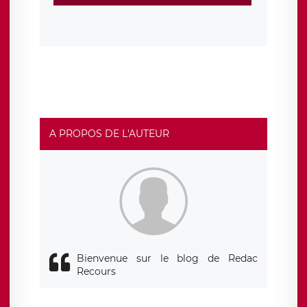
sont conservées jusqu’à ce que l’Internaute en sollicite la
suppression, étant entendu que vous pouvez demander
la suppression de vos données et retirer votre
consentement à tout moment. Vous disposez également
d’un droit d’accès, de rectification ou de limitation du
traitement relatif à vos données à caractère personnel,
ainsi que d’un droit à la portabilité de vos données. Vous
pouvez exercer ces droits auprès du délégué à la
protection des données de LÉGAVOX qui exerce au siège
social de LÉGAVOX et est joignable à l’adresse mail
suivante : donneespersonnelles@legavox.fr. Le
responsable de traitement est la société LÉGAVOX, sis 9
rue Léopold Sédar Senghor, joignable à l’adresse mail :
responsabledetraitement@legavox.fr. Vous avez
A PROPOS DE L'AUTEUR
également le droit d’introduire une réclamation auprès
d’une autorité de contrôle.
Bienvenue sur le blog de Redac
Recours