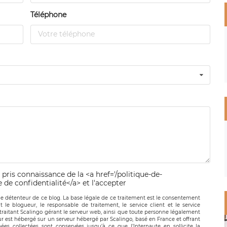
Téléphone
 pris connaissance de la <a href='/politique-de-
e de confidentialité</a> et l'accepter
le détenteur de ce blog. La base légale de ce traitement est le consentement
t le blogueur, le responsable de traitement, le service client et le service
-traitant Scalingo gérant le serveur web, ainsi que toute personne légalement
ur est hébergé sur un serveur hébergé par Scalingo, basé en France et offrant
ées collectées sont conservées jusqu’à ce que l’Internaute en sollicite la