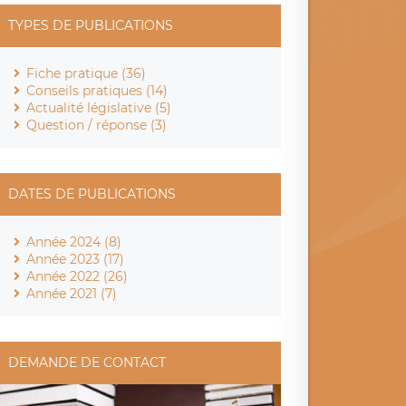
TYPES DE PUBLICATIONS
Fiche pratique (36)
Conseils pratiques (14)
Actualité législative (5)
Question / réponse (3)
DATES DE PUBLICATIONS
Année 2024 (8)
Année 2023 (17)
Année 2022 (26)
Année 2021 (7)
DEMANDE DE CONTACT