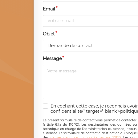
Email
Objet
Demande de contact
Message
En cochant cette case, je reconnais avoir
confidentialite/' target='_blank'>politiqu
Le présent formulaire de contact vous permet de contacter 
(article 6.1.a du RGPD). Les destinataires des données son
technique en charge de l’administration du service, le sous
autorisée. Le formulaire de contact à destination du blogue
des
clauses de protection conformes au RGPD
. Les donn