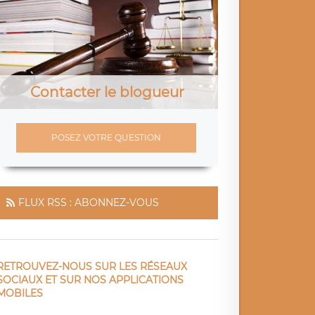
Contacter le blogueur
POSEZ VOTRE QUESTION
FLUX RSS : ABONNEZ-VOUS
RETROUVEZ-NOUS SUR LES RÉSEAUX
SOCIAUX ET SUR NOS APPLICATIONS
MOBILES