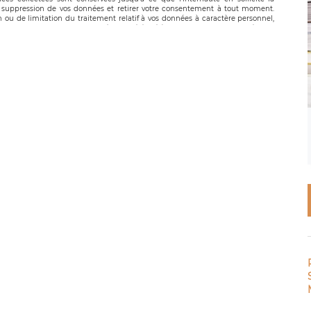
suppression de vos données et retirer votre consentement à tout moment.
n ou de limitation du traitement relatif à vos données à caractère personnel,
 pouvez exercer ces droits auprès du délégué à la protection des données de
oignable à l’adresse mail suivante : donneespersonnelles@legavox.fr. Le
, sis 9 rue Léopold Sédar Senghor, joignable à l’adresse mail :
droit d’introduire une réclamation auprès d’une autorité de contrôle.