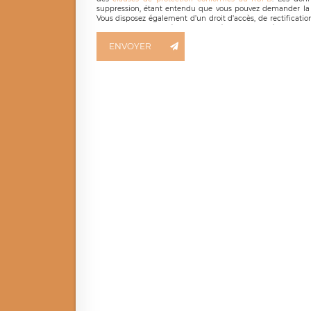
suppression, étant entendu que vous pouvez demander la 
Vous disposez également d’un droit d’accès, de rectificatio
ainsi que d’un droit à la portabilité de vos données. Vous
LÉGAVOX qui exerce au siège social de LÉGAVOX et est j
ENVOYER
responsable de traitement est la société LÉGAVOX
responsabledetraitement@legavox.fr. Vous avez également le 