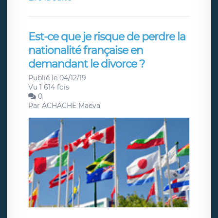
Est-ce que je risque de perdre la
nationalité française en
demandant le divorce ?
Publié le 04/12/19
Vu 1 614 fois
0
Par
ACHACHE Maeva