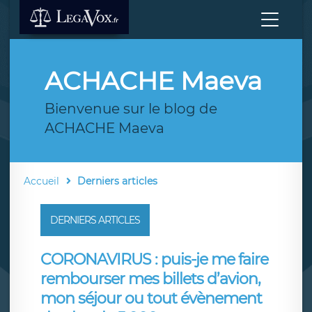
ACHACHE Maeva
Bienvenue sur le blog de
ACHACHE Maeva
Accueil
Derniers articles
DERNIERS ARTICLES
CORONAVIRUS : puis-je me faire
rembourser mes billets d’avion,
mon séjour ou tout évènement