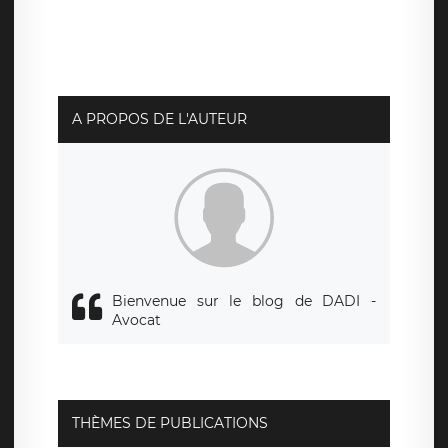
traitement relatif à vos données à caractère personnel,
ainsi que d’un droit à la portabilité de vos données. Vous
pouvez exercer ces droits auprès du délégué à la
protection des données de LÉGAVOX qui exerce au siège
social de LÉGAVOX et est joignable à l’adresse mail
suivante : donneespersonnelles@legavox.fr. Le
responsable de traitement est la société LÉGAVOX, sis 9
rue Léopold Sédar Senghor, joignable à l’adresse mail :
responsabledetraitement@legavox.fr. Vous avez
A PROPOS DE L'AUTEUR
également le droit d’introduire une réclamation auprès
d’une autorité de contrôle.
Bienvenue sur le blog de DADI -
Avocat
THÈMES DE PUBLICATIONS