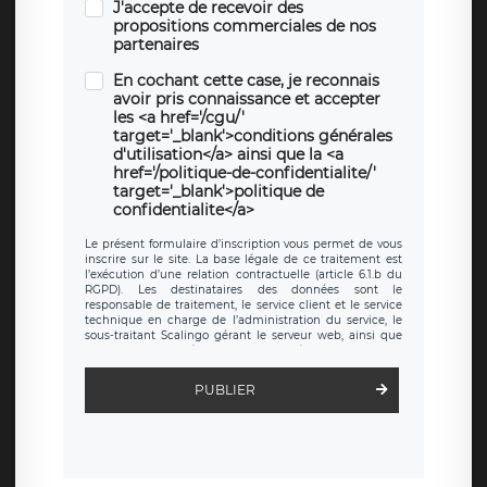
J'accepte de recevoir des
propositions commerciales de nos
partenaires
En cochant cette case, je reconnais
avoir pris connaissance et accepter
les <a href='/cgu/'
target='_blank'>conditions générales
d'utilisation</a> ainsi que la <a
href='/politique-de-confidentialite/'
target='_blank'>politique de
confidentialite</a>
Le présent formulaire d’inscription vous permet de vous
inscrire sur le site. La base légale de ce traitement est
l’exécution d’une relation contractuelle (article 6.1.b du
RGPD). Les destinataires des données sont le
responsable de traitement, le service client et le service
technique en charge de l’administration du service, le
sous-traitant Scalingo gérant le serveur web, ainsi que
toute personne légalement autorisée. Le formulaire
d’inscription est hébergé sur un serveur hébergé par
Scalingo, basé en France et offrant des
clauses de
PUBLIER
protection conformes au RGPD
. Les données collectées
sont conservées jusqu’à ce que l’Internaute en sollicite la
suppression, étant entendu que vous pouvez demander
la suppression de vos données et retirer votre
consentement à tout moment. Vous disposez également
d’un droit d’accès, de rectification ou de limitation du