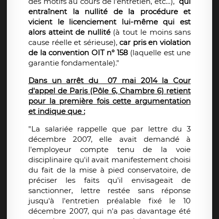
des motifs au cours de l’entretien, etc…),
qui
entraînent la nullité de la procédure et
vicient le licenciement lui-même qui est
alors atteint de nullité
(à tout le moins sans
cause réelle et sérieuse),
car pris en violation
de la convention OIT n° 158
(laquelle est une
garantie fondamentale)."
Dans un arrêt du 07 mai 2014 la Cour
d'appel de Paris (Pôle 6, Chambre 6) retient
pour la première fois cette argumentation
et indique que :
"La salariée rappelle que par lettre du 3
décembre 2007, elle avait demandé à
l'employeur compte tenu de la voie
disciplinaire qu'il avait manifestement choisi
du fait de la mise à pied conservatoire, de
préciser les faits qu'il envisageait de
sanctionner, lettre restée sans réponse
jusqu'à l'entretien préalable fixé le 10
décembre 2007, qui n'a pas davantage été