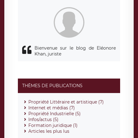
siège social de LÉGAVOX et est joignable à l’adresse mail
suivante : donneespersonnelles@legavox.fr. Le responsable
de traitement est la société LÉGAVOX, sis 9 rue Léopold
Sédar Senghor, joignable à l’adresse mail :
responsabledetraitement@legavox.fr. Vous avez également
le droit d’introduire une réclamation auprès d’une autorité
de contrôle.
Bienvenue sur le blog de Eléonore
Khan, juriste
THÈMES DE PUBLICATIONS
Propriété Littéraire et artistique (7)
Internet et médias (7)
Propriété Industrielle (5)
Infos/actus (5)
Formation juridique (1)
Articles les plus lus