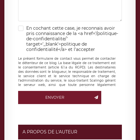
En cochant cette case, je reconnais avoir
pris connaissance de la <a href='/politique-
de-confidentialite/'
target='_blank'>politique de
confidentialité</a> et l'accepter
Le présent formulaire de contact vous permet de contacter
le détenteur de ce blog. La base légale de ce traitement est
le consentement (article 6.1.a du RGPD). Les destinataires
des données sont le blogueur, le responsable de traitement,
le service client et le service technique en charge de
l’administration du service, le sous-traitant Scalingo gérant
le serveur web, ainsi que toute personne légalement
autorisée. Le formulaire de contact à destination du
blogueur est hébergé sur un serveur hébergé par Scalingo,
ENVOYER
basé en France et offrant des
clauses de protection
conformes au RGPD
. Les données collectées sont conservées
jusqu’à ce que l’Internaute en sollicite la suppression, étant
entendu que vous pouvez demander la suppression de vos
données et retirer votre consentement à tout moment. Vous
disposez également d’un droit d’accès, de rectification ou de
limitation du traitement relatif à vos données à caractère
personnel, ainsi que d’un droit à la portabilité de vos
A PROPOS DE L'AUTEUR
données. Vous pouvez exercer ces droits auprès du délégué
à la protection des données de LÉGAVOX qui exerce au