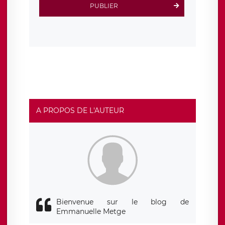
Scalingo, basé en France et offrant des
clauses de
PUBLIER
protection conformes au RGPD
. Les données collectées
sont conservées jusqu’à ce que l’Internaute en sollicite la
suppression, étant entendu que vous pouvez demander
la suppression de vos données et retirer votre
consentement à tout moment. Vous disposez également
d’un droit d’accès, de rectification ou de limitation du
traitement relatif à vos données à caractère personnel,
ainsi que d’un droit à la portabilité de vos données. Vous
pouvez exercer ces droits auprès du délégué à la
protection des données de LÉGAVOX qui exerce au siège
social de LÉGAVOX et est joignable à l’adresse mail
suivante : donneespersonnelles@legavox.fr. Le
responsable de traitement est la société LÉGAVOX, sis 9
rue Léopold Sédar Senghor, joignable à l’adresse mail :
responsabledetraitement@legavox.fr. Vous avez
A PROPOS DE L'AUTEUR
également le droit d’introduire une réclamation auprès
d’une autorité de contrôle.
Bienvenue sur le blog de
Emmanuelle Metge