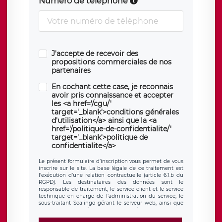
Numéro de téléphone
J'accepte de recevoir des
propositions commerciales de nos
partenaires
En cochant cette case, je reconnais
avoir pris connaissance et accepter
les <a href='/cgu/'
target='_blank'>conditions générales
d'utilisation</a> ainsi que la <a
href='/politique-de-confidentialite/'
target='_blank'>politique de
confidentialite</a>
Le présent formulaire d’inscription vous permet de vous
inscrire sur le site. La base légale de ce traitement est
l’exécution d’une relation contractuelle (article 6.1.b du
RGPD). Les destinataires des données sont le
responsable de traitement, le service client et le service
technique en charge de l’administration du service, le
sous-traitant Scalingo gérant le serveur web, ainsi que
toute personne légalement autorisée. Le formulaire
d’inscription est hébergé sur un serveur hébergé par