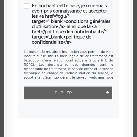
En cochant cette case, je reconnais
avoir pris connaissance et accepter
les <a href='/cgu/'
target='_blank'>conditions générales
d'utilisation</a> ainsi que la <a
href='/politique-de-confidentialite/'
target='_blank'>politique de
confidentialite</a>
Le présent formulaire d’inscription vous permet de vous
inscrire sur le site. La base légale de ce traitement est
l’exécution d’une relation contractuelle (article 6.1.b du
RGPD). Les destinataires des données sont le
responsable de traitement, le service client et le service
technique en charge de l’administration du service, le
sous-traitant Scalingo gérant le serveur web, ainsi que
toute personne légalement autorisée. Le formulaire
d’inscription est hébergé sur un serveur hébergé par
Scalingo, basé en France et offrant des
clauses de
PUBLIER
protection conformes au RGPD
. Les données collectées
sont conservées jusqu’à ce que l’Internaute en sollicite la
suppression, étant entendu que vous pouvez demander
la suppression de vos données et retirer votre
consentement à tout moment. Vous disposez également
d’un droit d’accès, de rectification ou de limitation du
traitement relatif à vos données à caractère personnel,
ainsi que d’un droit à la portabilité de vos données. Vous
pouvez exercer ces droits auprès du délégué à la
protection des données de LÉGAVOX qui exerce au siège