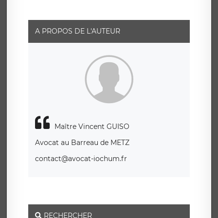
social de LÉGAVOX et est joignable à l’adresse mail
suivante : donneespersonnelles@legavox.fr. Le
responsable de traitement est la société LÉGAVOX, sis 9
rue Léopold Sédar Senghor, joignable à l’adresse mail :
responsabledetraitement@legavox.fr. Vous avez
A PROPOS DE L'AUTEUR
également le droit d’introduire une réclamation auprès
d’une autorité de contrôle.
Maître Vincent GUISO
Avocat au Barreau de METZ
contact@avocat-iochum.fr
RECHERCHER