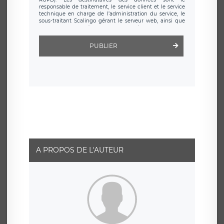
responsable de traitement, le service client et le service
technique en charge de l’administration du service, le
sous-traitant Scalingo gérant le serveur web, ainsi que
toute personne légalement autorisée. Le formulaire
d’inscription est hébergé sur un serveur hébergé par
Scalingo, basé en France et offrant des
clauses de
PUBLIER
protection conformes au RGPD
. Les données collectées
sont conservées jusqu’à ce que l’Internaute en sollicite la
suppression, étant entendu que vous pouvez demander
la suppression de vos données et retirer votre
consentement à tout moment. Vous disposez également
d’un droit d’accès, de rectification ou de limitation du
traitement relatif à vos données à caractère personnel,
ainsi que d’un droit à la portabilité de vos données. Vous
pouvez exercer ces droits auprès du délégué à la
protection des données de LÉGAVOX qui exerce au siège
social de LÉGAVOX et est joignable à l’adresse mail
suivante : donneespersonnelles@legavox.fr. Le
responsable de traitement est la société LÉGAVOX, sis 9
rue Léopold Sédar Senghor, joignable à l’adresse mail :
responsabledetraitement@legavox.fr. Vous avez
A PROPOS DE L'AUTEUR
également le droit d’introduire une réclamation auprès
d’une autorité de contrôle.