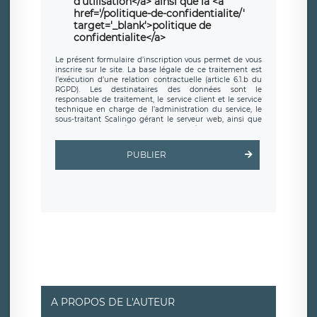
d'utilisation</a> ainsi que la <a
href='/politique-de-confidentialite/'
target='_blank'>politique de
confidentialite</a>
Le présent formulaire d’inscription vous permet de vous
inscrire sur le site. La base légale de ce traitement est
l’exécution d’une relation contractuelle (article 6.1.b du
RGPD). Les destinataires des données sont le
responsable de traitement, le service client et le service
technique en charge de l’administration du service, le
sous-traitant Scalingo gérant le serveur web, ainsi que
toute personne légalement autorisée. Le formulaire
d’inscription est hébergé sur un serveur hébergé par
Scalingo, basé en France et offrant des
clauses de
PUBLIER
protection conformes au RGPD
. Les données collectées
sont conservées jusqu’à ce que l’Internaute en sollicite la
suppression, étant entendu que vous pouvez demander
la suppression de vos données et retirer votre
consentement à tout moment. Vous disposez également
d’un droit d’accès, de rectification ou de limitation du
traitement relatif à vos données à caractère personnel,
ainsi que d’un droit à la portabilité de vos données. Vous
pouvez exercer ces droits auprès du délégué à la
protection des données de LÉGAVOX qui exerce au siège
social de LÉGAVOX et est joignable à l’adresse mail
suivante : donneespersonnelles@legavox.fr. Le
responsable de traitement est la société LÉGAVOX, sis 9
rue Léopold Sédar Senghor, joignable à l’adresse mail :
responsabledetraitement@legavox.fr. Vous avez
A PROPOS DE L'AUTEUR
également le droit d’introduire une réclamation auprès