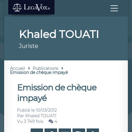
Khaled TOUATI
Juriste
Accueil
Publications
Emission de chèque impayé
Emission de chèque
impayé
Publié le
10/03/2012
Par
Khaled TOUATI
Vu 3 749 fois
4