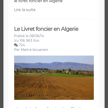
le livret foncier en Algérie
Lire la suite
Le Livret foncier en Algerie
Publié le 08/06/14
Vu 106 963 fois
724
Par
Maitre bouanani