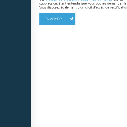
suppression, étant entendu que vous pouvez demander la 
Vous disposez également d’un droit d’accès, de rectificatio
ainsi que d’un droit à la portabilité de vos données. Vous
LÉGAVOX qui exerce au siège social de LÉGAVOX et est j
ENVOYER
responsable de traitement est la société LÉGAVOX
responsabledetraitement@legavox.fr. Vous avez également le 