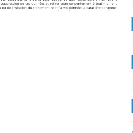
suppression de vos données et retirer votre consentement à tout moment.
n ou de limitation du traitement relatif à vos données à caractère personnel,
 pouvez exercer ces droits auprès du délégué à la protection des données de
oignable à l’adresse mail suivante : donneespersonnelles@legavox.fr. Le
, sis 9 rue Léopold Sédar Senghor, joignable à l’adresse mail :
droit d’introduire une réclamation auprès d’une autorité de contrôle.