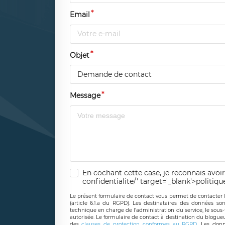
Email
Objet
Demande de contact
Message
En cochant cette case, je reconnais avoir
confidentialite/' target='_blank'>politiqu
Le présent formulaire de contact vous permet de contacter 
(article 6.1.a du RGPD). Les destinataires des données son
technique en charge de l’administration du service, le sous
autorisée. Le formulaire de contact à destination du blogue
des
clauses de protection conformes au RGPD
. Les donn