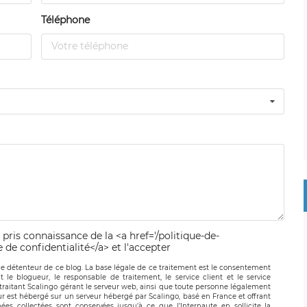
Téléphone
 pris connaissance de la <a href='/politique-de-
e de confidentialité</a> et l'accepter
le détenteur de ce blog. La base légale de ce traitement est le consentement
t le blogueur, le responsable de traitement, le service client et le service
-traitant Scalingo gérant le serveur web, ainsi que toute personne légalement
ur est hébergé sur un serveur hébergé par Scalingo, basé en France et offrant
ées collectées sont conservées jusqu’à ce que l’Internaute en sollicite la