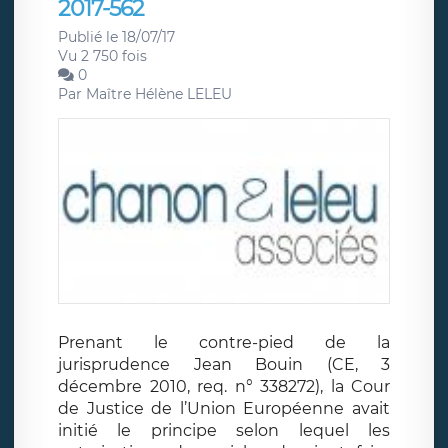
2017-562
Publié le 18/07/17
Vu 2 750 fois
0
Par
Maître Hélène LELEU
Prenant le contre-pied de la
jurisprudence Jean Bouin (CE, 3
décembre 2010, req. n° 338272), la Cour
de Justice de l’Union Européenne avait
initié le principe selon lequel les