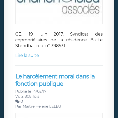
CE, 19 juin 2017, Syndicat des
copropriétaires de la résidence Butte
Stendhal, req. n° 398531
Lire la suite
Le harcèlement moral dans la
fonction publique
Publié le 14/02/17
Vu 2 808 fois
0
Par
Maître Hélène LELEU