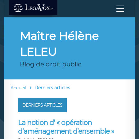
Maître Hélène
LELEU
Blog de droit public
Accueil
Derniers articles
DERNIERS ARTICLES
La notion d’ « opération
d’aménagement d’ensemble »