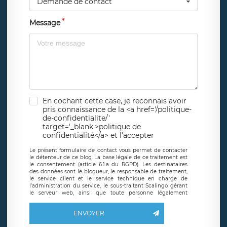
Demande de contact
Message
En cochant cette case, je reconnais avoir
pris connaissance de la <a href='/politique-
de-confidentialite/'
target='_blank'>politique de
confidentialité</a> et l'accepter
Le présent formulaire de contact vous permet de contacter
le détenteur de ce blog. La base légale de ce traitement est
le consentement (article 6.1.a du RGPD). Les destinataires
des données sont le blogueur, le responsable de traitement,
le service client et le service technique en charge de
l’administration du service, le sous-traitant Scalingo gérant
le serveur web, ainsi que toute personne légalement
autorisée. Le formulaire de contact à destination du
blogueur est hébergé sur un serveur hébergé par Scalingo,
ENVOYER
basé en France et offrant des
clauses de protection
conformes au RGPD
. Les données collectées sont conservées