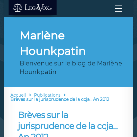
Marlène
Hounkpatin
Bienvenue sur le blog de Marlène
Hounkpatin
Accueil
Publications
Brèves sur la jurisprudence de la ccja_ An 2012
Brèves sur la
jurisprudence de la ccja_