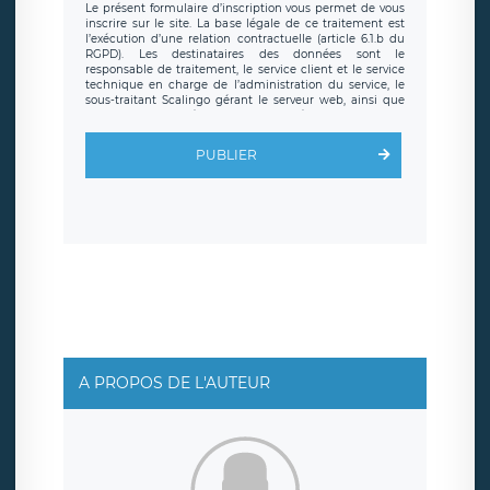
Le présent formulaire d’inscription vous permet de vous
inscrire sur le site. La base légale de ce traitement est
l’exécution d’une relation contractuelle (article 6.1.b du
RGPD). Les destinataires des données sont le
responsable de traitement, le service client et le service
technique en charge de l’administration du service, le
sous-traitant Scalingo gérant le serveur web, ainsi que
toute personne légalement autorisée. Le formulaire
d’inscription est hébergé sur un serveur hébergé par
Scalingo, basé en France et offrant des
clauses de
PUBLIER
protection conformes au RGPD
. Les données collectées
sont conservées jusqu’à ce que l’Internaute en sollicite la
suppression, étant entendu que vous pouvez demander
la suppression de vos données et retirer votre
consentement à tout moment. Vous disposez également
d’un droit d’accès, de rectification ou de limitation du
traitement relatif à vos données à caractère personnel,
ainsi que d’un droit à la portabilité de vos données. Vous
pouvez exercer ces droits auprès du délégué à la
protection des données de LÉGAVOX qui exerce au siège
social de LÉGAVOX et est joignable à l’adresse mail
suivante : donneespersonnelles@legavox.fr. Le
responsable de traitement est la société LÉGAVOX, sis 9
rue Léopold Sédar Senghor, joignable à l’adresse mail :
responsabledetraitement@legavox.fr. Vous avez
A PROPOS DE L'AUTEUR
également le droit d’introduire une réclamation auprès
d’une autorité de contrôle.