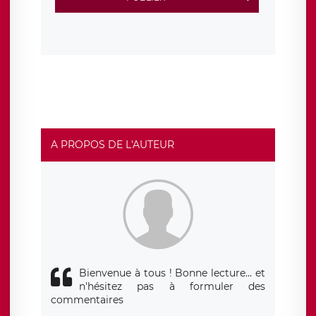
protection conformes au RGPD
. Les données collectées
sont conservées jusqu’à ce que l’Internaute en sollicite la
suppression, étant entendu que vous pouvez demander
la suppression de vos données et retirer votre
consentement à tout moment. Vous disposez également
d’un droit d’accès, de rectification ou de limitation du
traitement relatif à vos données à caractère personnel,
ainsi que d’un droit à la portabilité de vos données. Vous
pouvez exercer ces droits auprès du délégué à la
protection des données de LÉGAVOX qui exerce au siège
social de LÉGAVOX et est joignable à l’adresse mail
suivante : donneespersonnelles@legavox.fr. Le
responsable de traitement est la société LÉGAVOX, sis 9
rue Léopold Sédar Senghor, joignable à l’adresse mail :
responsabledetraitement@legavox.fr. Vous avez
A PROPOS DE L'AUTEUR
également le droit d’introduire une réclamation auprès
d’une autorité de contrôle.
Bienvenue à tous ! Bonne lecture... et
n'hésitez pas à formuler des
commentaires