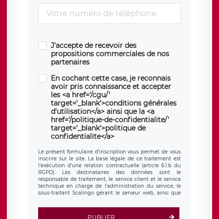
J'accepte de recevoir des
propositions commerciales de nos
partenaires
En cochant cette case, je reconnais
avoir pris connaissance et accepter
les <a href='/cgu/'
target='_blank'>conditions générales
d'utilisation</a> ainsi que la <a
href='/politique-de-confidentialite/'
target='_blank'>politique de
confidentialite</a>
Le présent formulaire d’inscription vous permet de vous
inscrire sur le site. La base légale de ce traitement est
l’exécution d’une relation contractuelle (article 6.1.b du
RGPD). Les destinataires des données sont le
responsable de traitement, le service client et le service
technique en charge de l’administration du service, le
sous-traitant Scalingo gérant le serveur web, ainsi que
toute personne légalement autorisée. Le formulaire
d’inscription est hébergé sur un serveur hébergé par
Scalingo, basé en France et offrant des
clauses de
PUBLIER