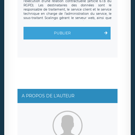
l’exécution d’une relation contractuelle (article 6.1.b du
RGPD). Les destinataires des données sont le
responsable de traitement, le service client et le service
technique en charge de l’administration du service, le
sous-traitant Scalingo gérant le serveur web, ainsi que
toute personne légalement autorisée. Le formulaire
d’inscription est hébergé sur un serveur hébergé par
Scalingo, basé en France et offrant des
clauses de
PUBLIER
protection conformes au RGPD
. Les données collectées
sont conservées jusqu’à ce que l’Internaute en sollicite la
suppression, étant entendu que vous pouvez demander
la suppression de vos données et retirer votre
consentement à tout moment. Vous disposez également
d’un droit d’accès, de rectification ou de limitation du
traitement relatif à vos données à caractère personnel,
ainsi que d’un droit à la portabilité de vos données. Vous
pouvez exercer ces droits auprès du délégué à la
protection des données de LÉGAVOX qui exerce au siège
social de LÉGAVOX et est joignable à l’adresse mail
suivante : donneespersonnelles@legavox.fr. Le
responsable de traitement est la société LÉGAVOX, sis 9
rue Léopold Sédar Senghor, joignable à l’adresse mail :
responsabledetraitement@legavox.fr. Vous avez
A PROPOS DE L'AUTEUR
également le droit d’introduire une réclamation auprès
d’une autorité de contrôle.