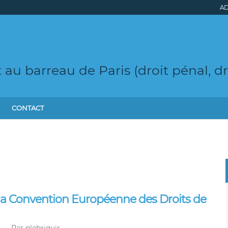
AD
t au barreau de Paris (droit pénal, d
CONTACT
à la Convention Européenne des Droits de