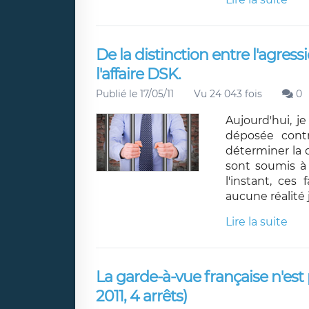
De la distinction entre l'agressi
l'affaire DSK.
Publié le 17/05/11
Vu 24 043 fois
0
Aujourd'hui, j
déposée cont
déterminer la q
sont soumis à 
l'instant, ces
aucune réalité j
Lire la suite
La garde-à-vue française n'est 
2011, 4 arrêts)