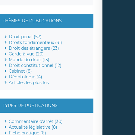
THÈMES DE PUBLICATIONS
Droit pénal (57)
Droits fondamentaux (31)
Droit des étrangers (23)
Garde-à-vue (20)
Monde du droit (13)
Droit constitutionnel (12)
Cabinet (8)
Déontologie (4)
Articles les plus lus
TYPES DE PUBLICATIONS
Commentaire d'arrêt (30)
Actualité législative (8)
Fiche pratique (6)