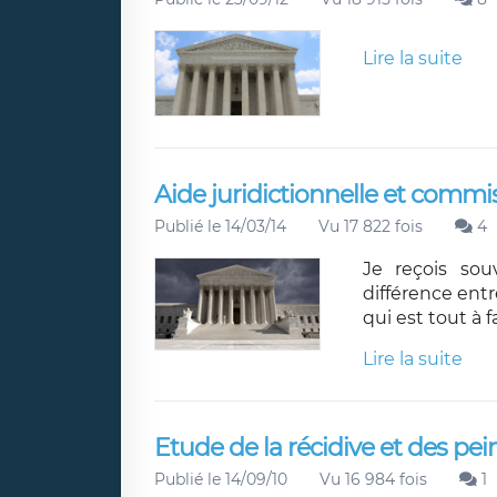
Lire la suite
Aide juridictionnelle et commiss
Publié le 14/03/14
Vu 17 822 fois
4
Je reçois so
différence entre
qui est tout à f
Lire la suite
Etude de la récidive et des pe
Publié le 14/09/10
Vu 16 984 fois
1