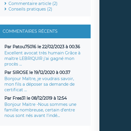
Commentaire article (2)
Conseils pratiques (2)
COMMENTAIRES RÉCENTS
Par Patou75016 le 22/02/2023 à 00:36
Excellent avocat très humain Grâce à
maître LEBRIQUIR j'ai gagné mon
procès ...
Par SIROSE le 19/12/2020 à 00:37
Bonjour Maître, je voudrais savoir,
mon fils a déposer sa demande de
certificat ...
Par Free31 le 08/12/2019 à 12:54
Bonjour Maitre -Nous sommes une
famille nombreuse, certain d'entre
nous sont nés avant l'indé...