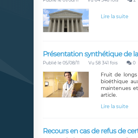
Publié le 01/08/11
Vu 64 346 fois
2
Lire la suite
Présentation synthétique de la l
Publié le 05/08/11
Vu 58 341 fois
0
Fruit de longs 
bioéthique au
maintenues et 
article.
Lire la suite
Recours en cas de refus de cert