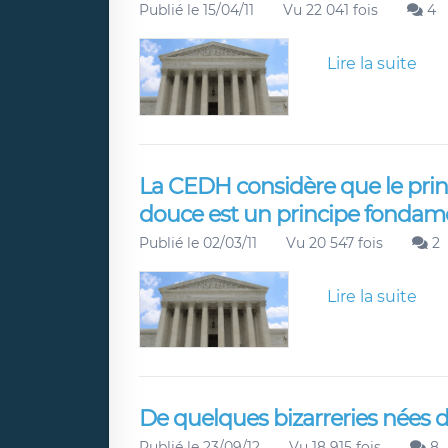
Publié le 15/04/11
Vu 22 041 fois
4
Lire la suite
La CEDH considère que le princi
douce est un principe fondame
Publié le 02/03/11
Vu 20 547 fois
2
Lire la suite
De quelques bizarreries nées de
Publié le 23/09/12
Vu 18 915 fois
8