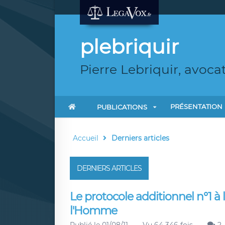
plebriquir
Pierre Lebriquir, avoca
PRÉSENTATION
PUBLICATIONS
Accueil
Derniers articles
DERNIERS ARTICLES
Le protocole additionnel n°1 
l'Homme