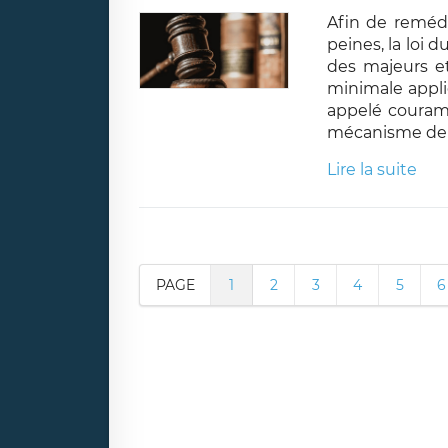
Afin de remédi
peines, la loi d
des majeurs e
minimale appli
appelé couram
mécanisme de 
Lire la suite
PAGE
1
2
3
4
5
6