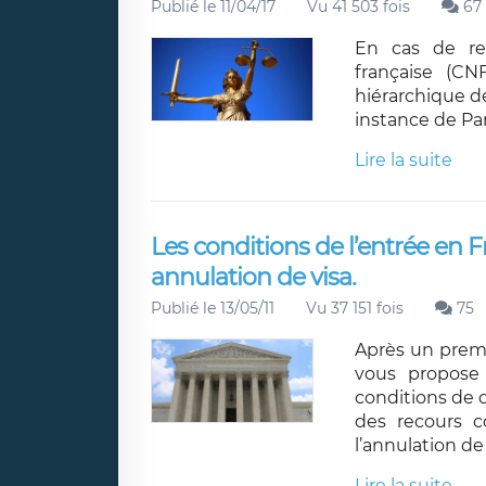
Publié le 11/04/17
Vu 41 503 fois
67
En cas de ref
française (CN
hiérarchique de
instance de Par
Lire la suite
Les conditions de l’entrée en F
annulation de visa.
Publié le 13/05/11
Vu 37 151 fois
75
Après un premie
vous propose 
conditions de d
des recours co
l’annulation de 
Lire la suite