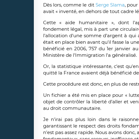
Dès lors, comme le dit
Serge Slama
, pour
avait « inventé, en dehors de tout cadre l
Cette « aide humanitaire », dont l'ap
fondement légal, mis à part une circulair
l'allocation d'une somme d'argent à qui a
était en place bien avant qu'il fasse la 
bénéficié en 2006, 757 du 1er janvier au 
Ministère de l'Immigration l'a généralisé.
Or, la statistique intéressante, c'est qu
quitté la France avaient déjà bénéficié de 
Cette procédure est donc, en plus de restrei
Un fichier a été mis en place pour « lutter
objet de contrôler la liberté d'aller et ve
au droit communautaire.
Je n'irai pas plus loin dans le raison
garantissant le respect des droits fondam
n'est pas assez rapide. Nous avons donc, 
fondamentaux, sans recours, inefficace et