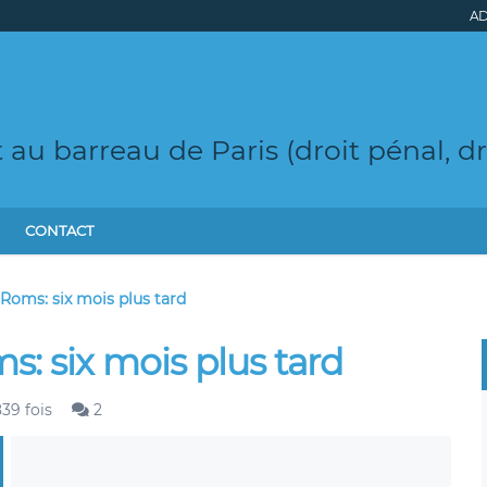
AD
t au barreau de Paris (droit pénal, d
CONTACT
 Roms: six mois plus tard
s: six mois plus tard
39 fois
2