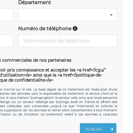
Département
Numéro de téléphone
ns commerciales de nos partenaires
oir pris connaissance et accepter les <a href='/cgu/'
utilisation</a> ainsi que la <a href='/politique-de-
ique de confidentialite</a>
 inscrire sur le site. La base légale de ce traitement est l’exécution d’une
nataires des données sont le responsable de traitement, le service client et le
ce, le sous-traitant Scalingo gérant le serveur web, ainsi que toute personne
hébergé sur un serveur hébergé par Scalingo, basé en France et offrant des
ées collectées sont conservées jusqu’à ce que l’Internaute en sollicite la
a suppression de vos données et retirer votre consentement à tout moment.
fication ou de limitation du traitement relatif à vos données à caractère
données. Vous pouvez exercer ces droits auprès du délégué à la protection des
ial de LÉGAVOX et est joignable à l’adresse mail suivante :
tement est la société LÉGAVOX, sis 9 rue Léopold Sédar Senghor, joignable à
PUBLIER
us avez également le droit d’introduire une réclamation auprès d’une autorité