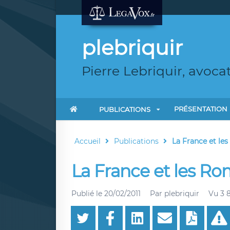
plebriquir
Pierre Lebriquir, avoca
PRÉSENTATION
PUBLICATIONS
Accueil
Publications
La France et les
La France et les Rom
Publié le
20/02/2011
Par
plebriquir
Vu 3 8