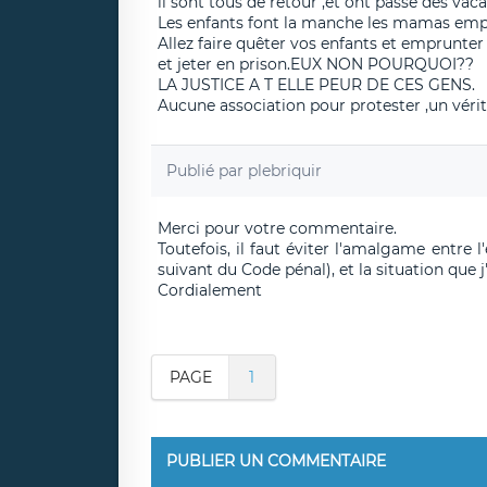
il sont tous de retour ,et ont passé des vac
Les enfants font la manche les mamas empru
Allez faire quêter vos enfants et emprunter
et jeter en prison.EUX NON POURQUOI??
LA JUSTICE A T ELLE PEUR DE CES GENS.
Aucune association pour protester ,un véri
Publié par
plebriquir
Merci pour votre commentaire.
Toutefois, il faut éviter l'amalgame entre l'
suivant du Code pénal), et la situation que j
Cordialement
PAGE
1
PUBLIER UN COMMENTAIRE