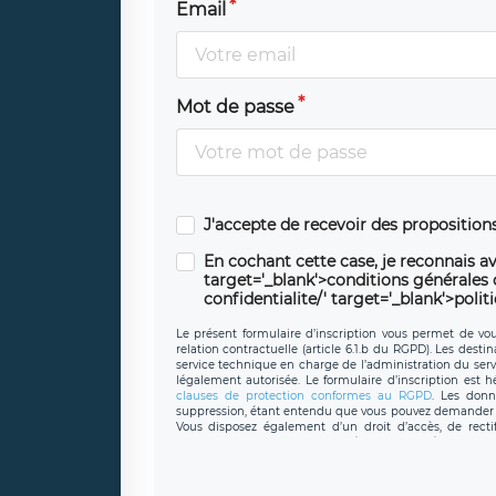
Email
Mot de passe
J'accepte de recevoir des propositio
En cochant cette case, je reconnais av
target='_blank'>conditions générales d'
confidentialite/' target='_blank'>polit
Le présent formulaire d’inscription vous permet de vous
relation contractuelle (article 6.1.b du RGPD). Les desti
service technique en charge de l’administration du servi
légalement autorisée. Le formulaire d’inscription est 
clauses de protection conformes au RGPD
. Les donn
suppression, étant entendu que vous pouvez demander l
Vous disposez également d’un droit d’accès, de recti
personnel, ainsi que d’un droit à la portabilité de vos 
données de LÉGAVOX qui exerce au siège soc
donneespersonnelles@legavox.fr. Le responsable de trai
l’adresse mail : responsabledetraitement@legavox.fr. Vo