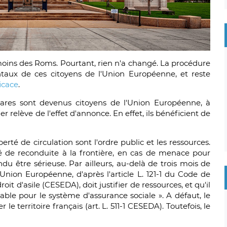
moins des Roms. Pourtant, rien n'a changé. La procédure
taux de ces citoyens de l'Union Européenne, et reste
icace
.
res sont devenus citoyens de l'Union Européenne, à
ner relève de l'effet d'annonce. En effet, ils bénéficient de
iberté de circulation sont l'ordre public et les ressources.
té de reconduite à la frontière, en cas de menace pour
du être sérieuse. Par ailleurs, au-delà de trois mois de
l'Union Européenne, d'après l'article L. 121-1 du Code de
oit d'asile (CESEDA), doit justifier de ressources, et qu'il
ble pour le système d'assurance sociale ». A défaut, le
le territoire français (art. L. 511-1 CESEDA). Toutefois, le