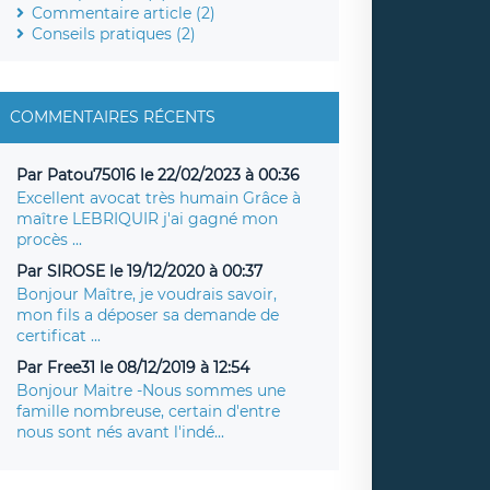
Commentaire article (2)
Conseils pratiques (2)
COMMENTAIRES RÉCENTS
Par Patou75016 le 22/02/2023 à 00:36
Excellent avocat très humain Grâce à
maître LEBRIQUIR j'ai gagné mon
procès ...
Par SIROSE le 19/12/2020 à 00:37
Bonjour Maître, je voudrais savoir,
mon fils a déposer sa demande de
certificat ...
Par Free31 le 08/12/2019 à 12:54
Bonjour Maitre -Nous sommes une
famille nombreuse, certain d'entre
nous sont nés avant l'indé...