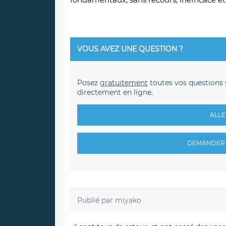
VOUS AVEZ UNE QUESTION ?
Posez
gratuitement
toutes vos questions 
directement en ligne.
ALLE
DEMANDER 
Publié par
miyako