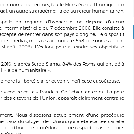
 contourner ce recours, feu le Ministère de l'Immigration
égal, un autre stratagème: l'aide au retour humanitaire ».
pellation regorge d'hypocrisie, ne dispose d'aucun
e interministérielle du 7 décembre 2006. Elle consiste à
ccepte de rentrer dans son pays d'origine. Le dispositif
une des médias, mais restait modéré: 548 personnes en ont
31 août 2008). Dès lors, pour atteindre ses objectifs, le
'en 2010, d'après Serge Slama, 84% des Roms qui ont déjà
l' « aide humanitaire ».
ndre la liberté d'aller et venir, inefficace et coûteuse.
 » contre cette « fraude ». Ce fichier, en ce qu'il a pour
nir des citoyens de l'Union, apparaît clairement contraire
nement. Nous disposons actuellement d'une procédure
entaux du citoyen de l'Union, qui a été écartée car elle
aujourd'hui, une procédure qui ne respecte pas les droits
 coûteuse.