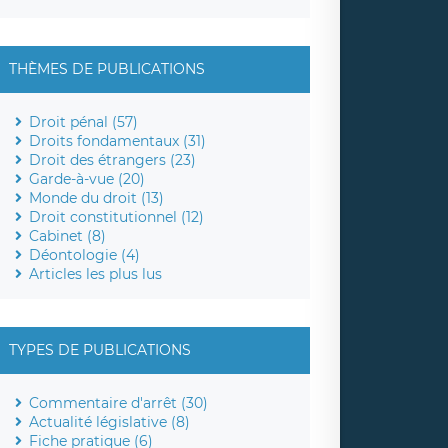
THÈMES DE PUBLICATIONS
Droit pénal (57)
Droits fondamentaux (31)
Droit des étrangers (23)
Garde-à-vue (20)
Monde du droit (13)
Droit constitutionnel (12)
Cabinet (8)
Déontologie (4)
Articles les plus lus
TYPES DE PUBLICATIONS
Commentaire d'arrêt (30)
Actualité législative (8)
Fiche pratique (6)