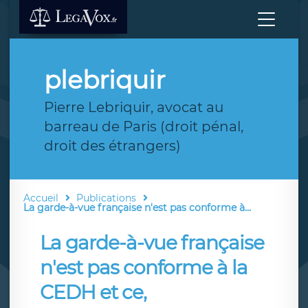
plebriquir
Pierre Lebriquir, avocat au
barreau de Paris (droit pénal,
droit des étrangers)
Accueil
Publications
La garde-à-vue française n'est pas conforme à...
La garde-à-vue française
n'est pas conforme à la
CEDH et ce,