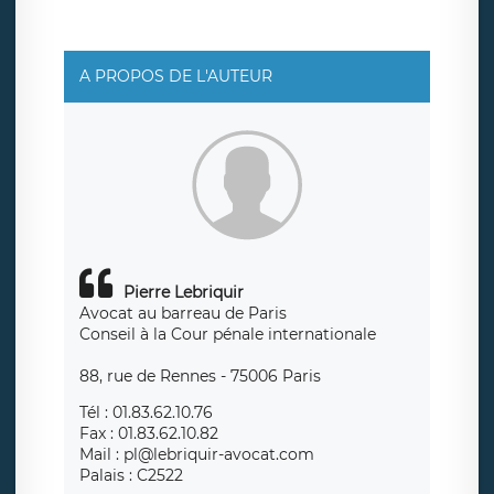
social de LÉGAVOX et est joignable à l’adresse mail
suivante : donneespersonnelles@legavox.fr. Le
responsable de traitement est la société LÉGAVOX, sis 9
rue Léopold Sédar Senghor, joignable à l’adresse mail :
responsabledetraitement@legavox.fr. Vous avez
A PROPOS DE L'AUTEUR
également le droit d’introduire une réclamation auprès
d’une autorité de contrôle.
Pierre Lebriquir
Avocat au barreau de Paris
Conseil à la Cour pénale internationale
88, rue de Rennes - 75006 Paris
Tél : 01.83.62.10.76
Fax : 01.83.62.10.82
Mail : pl@lebriquir-avocat.com
Palais : C2522