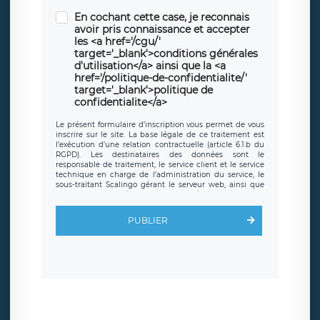
En cochant cette case, je reconnais
avoir pris connaissance et accepter
les <a href='/cgu/'
target='_blank'>conditions générales
d'utilisation</a> ainsi que la <a
href='/politique-de-confidentialite/'
target='_blank'>politique de
confidentialite</a>
Le présent formulaire d’inscription vous permet de vous
inscrire sur le site. La base légale de ce traitement est
l’exécution d’une relation contractuelle (article 6.1.b du
RGPD). Les destinataires des données sont le
responsable de traitement, le service client et le service
technique en charge de l’administration du service, le
sous-traitant Scalingo gérant le serveur web, ainsi que
toute personne légalement autorisée. Le formulaire
d’inscription est hébergé sur un serveur hébergé par
Scalingo, basé en France et offrant des
clauses de
PUBLIER
protection conformes au RGPD
. Les données collectées
sont conservées jusqu’à ce que l’Internaute en sollicite la
suppression, étant entendu que vous pouvez demander
la suppression de vos données et retirer votre
consentement à tout moment. Vous disposez également
d’un droit d’accès, de rectification ou de limitation du
traitement relatif à vos données à caractère personnel,
ainsi que d’un droit à la portabilité de vos données. Vous
pouvez exercer ces droits auprès du délégué à la
protection des données de LÉGAVOX qui exerce au siège