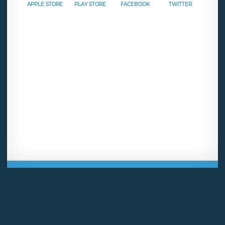
APPLE STORE
PLAY STORE
FACEBOOK
TWITTER
Mentions légales
CGU
Politique de confidentialité
Android
Iphone