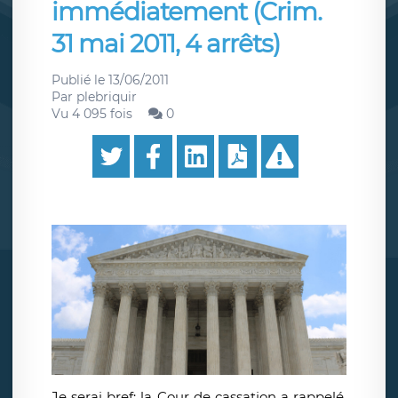
immédiatement (Crim.
31 mai 2011, 4 arrêts)
Publié le
13/06/2011
Par
plebriquir
Vu 4 095 fois
0
Je serai bref: la Cour de cassation a rappelé,