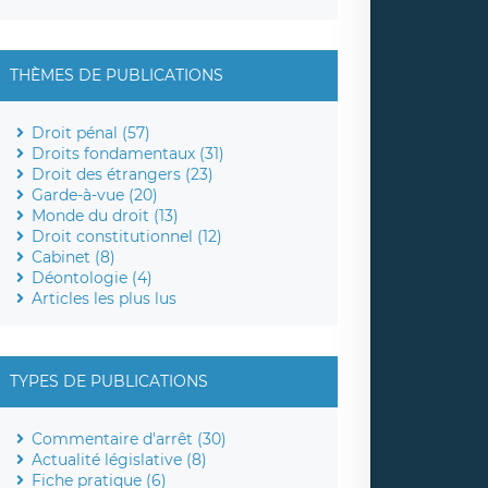
THÈMES DE PUBLICATIONS
Droit pénal (57)
Droits fondamentaux (31)
Droit des étrangers (23)
Garde-à-vue (20)
Monde du droit (13)
Droit constitutionnel (12)
Cabinet (8)
Déontologie (4)
Articles les plus lus
TYPES DE PUBLICATIONS
Commentaire d'arrêt (30)
Actualité législative (8)
Fiche pratique (6)