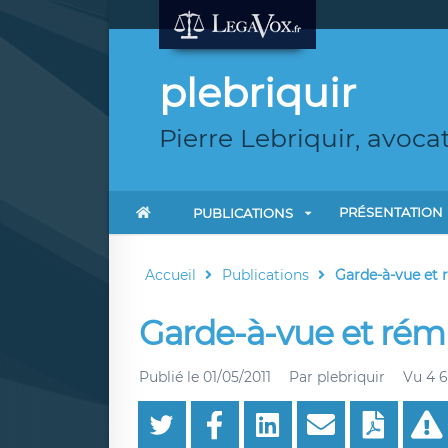
plebriquir
Pierre Lebriquir, avoca
PRÉSENTATION
PUBLICATIONS
Accueil
Publications
Garde-à-vue et 
Garde-à-vue et rému
Publié le
01/05/2011
Par
plebriquir
Vu 4 6