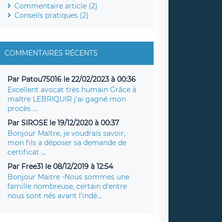
Commentaire article (2)
Conseils pratiques (2)
COMMENTAIRES RÉCENTS
Par Patou75016 le 22/02/2023 à 00:36
Excellent avocat très humain Grâce à
maître LEBRIQUIR j'ai gagné mon
procès ...
Par SIROSE le 19/12/2020 à 00:37
Bonjour Maître, je voudrais savoir,
mon fils a déposer sa demande de
certificat ...
Par Free31 le 08/12/2019 à 12:54
Bonjour Maitre -Nous sommes une
famille nombreuse, certain d'entre
nous sont nés avant l'indé...