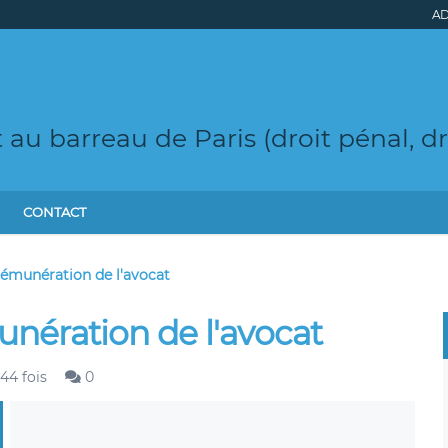
AD
t au barreau de Paris (droit pénal, d
CONTACT
rémunération de l'avocat
nération de l'avocat
44 fois
0