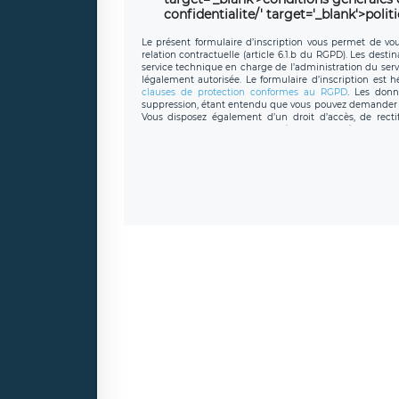
confidentialite/' target='_blank'>polit
Le présent formulaire d’inscription vous permet de vous
relation contractuelle (article 6.1.b du RGPD). Les desti
service technique en charge de l’administration du servi
légalement autorisée. Le formulaire d’inscription est 
clauses de protection conformes au RGPD
. Les donn
suppression, étant entendu que vous pouvez demander l
Vous disposez également d’un droit d’accès, de recti
personnel, ainsi que d’un droit à la portabilité de vos 
données de LÉGAVOX qui exerce au siège soc
donneespersonnelles@legavox.fr. Le responsable de trai
l’adresse mail : responsabledetraitement@legavox.fr. Vo
de contrôle.