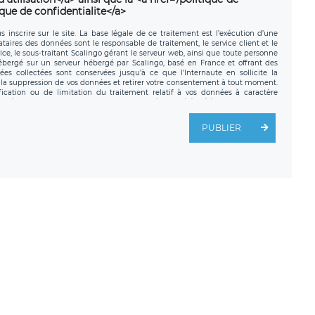
ique de confidentialite</a>
 inscrire sur le site. La base légale de ce traitement est l’exécution d’une
nataires des données sont le responsable de traitement, le service client et le
ce, le sous-traitant Scalingo gérant le serveur web, ainsi que toute personne
hébergé sur un serveur hébergé par Scalingo, basé en France et offrant des
ées collectées sont conservées jusqu’à ce que l’Internaute en sollicite la
a suppression de vos données et retirer votre consentement à tout moment.
fication ou de limitation du traitement relatif à vos données à caractère
données. Vous pouvez exercer ces droits auprès du délégué à la protection des
ial de LÉGAVOX et est joignable à l’adresse mail suivante :
tement est la société LÉGAVOX, sis 9 rue Léopold Sédar Senghor, joignable à
PUBLIER
us avez également le droit d’introduire une réclamation auprès d’une autorité