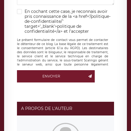
En cochant cette case, je reconnais avoir
pris connaissance de la <a href='/politique-
de-confidentialite/'
target='_blank'>politique de
confidentialité</a> et l'accepter
Le présent formulaire de contact vous permet de contacter
le détenteur de ce blog. La base légale de ce traitement est
le consentement (article 6.1.a du RGPD). Les destinataires
des données sont le blogueur, le responsable de traitement,
le service client et le service technique en charge de
l’administration du service, le sous-traitant Scalingo gérant
le serveur web, ainsi que toute personne légalement
autorisée. Le formulaire de contact à destination du
blogueur est hébergé sur un serveur hébergé par Scalingo,
ENVOYER
basé en France et offrant des
clauses de protection
conformes au RGPD
. Les données collectées sont conservées
jusqu’à ce que l’Internaute en sollicite la suppression, étant
entendu que vous pouvez demander la suppression de vos
données et retirer votre consentement à tout moment. Vous
disposez également d’un droit d’accès, de rectification ou de
limitation du traitement relatif à vos données à caractère
personnel, ainsi que d’un droit à la portabilité de vos
A PROPOS DE L'AUTEUR
données. Vous pouvez exercer ces droits auprès du délégué
à la protection des données de LÉGAVOX qui exerce au
siège social de LÉGAVOX et est joignable à l’adresse mail
suivante : donneespersonnelles@legavox.fr. Le responsable
de traitement est la société LÉGAVOX, sis 9 rue Léopold
Sédar Senghor, joignable à l’adresse mail :