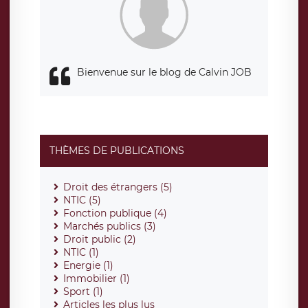
responsabledetraitement@legavox.fr. Vous avez également
le droit d’introduire une réclamation auprès d’une autorité
de contrôle.
Bienvenue sur le blog de Calvin JOB
THÈMES DE PUBLICATIONS
Droit des étrangers (5)
NTIC (5)
Fonction publique (4)
Marchés publics (3)
Droit public (2)
NTIC (1)
Energie (1)
Immobilier (1)
Sport (1)
Articles les plus lus