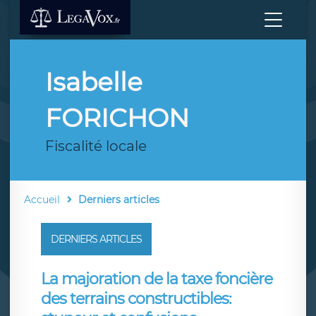
Isabelle
FORICHON
Fiscalité locale
Accueil
Derniers articles
DERNIERS ARTICLES
La majoration de la taxe foncière
des terrains constructibles: