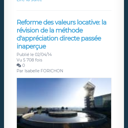
Reforme des valeurs locative: la
révision de la méthode
d'appréciation directe passée
inaperçue
Publié le 02/04/14
Vu 5 708 fois
0
Par
Isabelle FORICHON