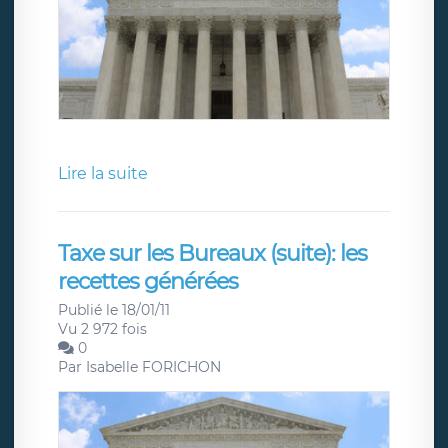
Lire la suite
Taxe sur les Bureaux (suite): les
recettes générées
Publié le 18/01/11
Vu 2 972 fois
0
Par
Isabelle FORICHON