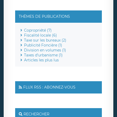
THÈMES DE PUBLICATIONS
Copropriété (7)
Fiscalité locale (6)
Taxe sur les bureaux (2)
Publicité Foncière (1)
Division en volumes (1)
Taxes d'urbanisme (1)
Articles les plus lus
FLUX RSS : ABONNEZ-VOUS
RECHERCHER