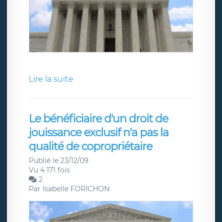
Lire la suite
Le bénéficiaire d'un droit de
jouissance exclusif n'a pas la
qualité de copropriétaire
Publié le 23/12/09
Vu 4 171 fois
2
Par
Isabelle FORICHON