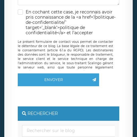
En cochant cette case, je reconnais avoir
pris connaissance de la <a href='/politique-
de-confidentialite/'
target='_blank'>politique de
confidentialité</a> et l'accepter
Le présent formulaire de contact vous permet de contacter
le détenteur de ce blog. La base légale de ce traitement est
le consentement (article 6.1.a du RGPD). Les destinataires
des données sont le blogueur, le responsable de traitement,
le service client et le service technique en charge de
l’administration du service, le sous-traitant Scalingo gérant
le serveur web, ainsi que toute personne légalement
autorisée. Le formulaire de contact à destination du
blogueur est hébergé sur un serveur hébergé par Scalingo,
ENVOYER
basé en France et offrant des
clauses de protection
conformes au RGPD
. Les données collectées sont conservées
jusqu’à ce que l’Internaute en sollicite la suppression, étant
entendu que vous pouvez demander la suppression de vos
données et retirer votre consentement à tout moment. Vous
disposez également d’un droit d’accès, de rectification ou de
limitation du traitement relatif à vos données à caractère
personnel, ainsi que d’un droit à la portabilité de vos
RECHERCHER
données. Vous pouvez exercer ces droits auprès du délégué
à la protection des données de LÉGAVOX qui exerce au
siège social de LÉGAVOX et est joignable à l’adresse mail
suivante : donneespersonnelles@legavox.fr. Le responsable
de traitement est la société LÉGAVOX, sis 9 rue Léopold
Sédar Senghor, joignable à l’adresse mail :