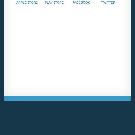
APPLE STORE
PLAY STORE
FACEBOOK
TWITTER
Mentions légales
CGU
Politique de confidentialité
Android
Iphone