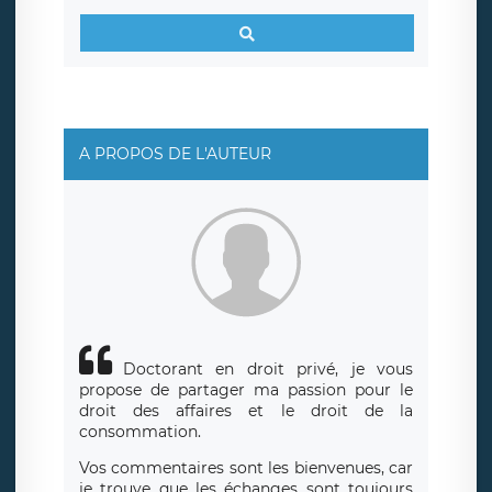
responsabledetraitement@legavox.fr. Vous avez également
le droit d’introduire une réclamation auprès d’une autorité
de contrôle.
A PROPOS DE L'AUTEUR
Doctorant en droit privé, je vous
propose de partager ma passion pour le
droit des affaires et le droit de la
consommation.
Vos commentaires sont les bienvenues, car
je trouve que les échanges sont toujours