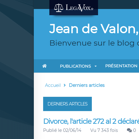
Jean de Valon,
Bienvenue sur le blog 
PRÉSENTATION
PUBLICATIONS
Accueil
Derniers articles
DERNIERS ARTICLES
Divorce, l'article 272 al 2 décla
Publié le 02/06/14
Vu 7 343 fois
0