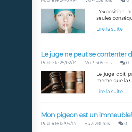
Publié le 24/07/14
Vu 4 036 fois
0
L'exposition 
seules conséq
Lire la suite
Le juge ne peut se contenter d
Publié le 25/02/14
Vu 3 405 fois
0
Le juge doit p
même que la Cou
Lire la suite
Mon pigeon est un immeuble!
Publié le 15/04/14
Vu 3 281 fois
0