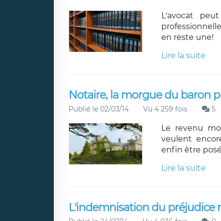
L'avocat peu
professionnell
en reste une!
Lire la suite
Notaire, la morgue du baron p
Publié le 02/03/14
Vu 4 259 fois
5
Le revenu moy
veulent encor
enfin être posé
Lire la suite
L'indemnisation du préjudice m