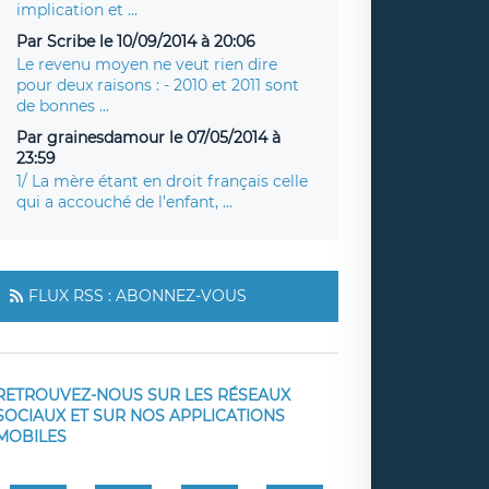
implication et ...
Par Scribe le 10/09/2014 à 20:06
Le revenu moyen ne veut rien dire
pour deux raisons : - 2010 et 2011 sont
de bonnes ...
Par grainesdamour le 07/05/2014 à
23:59
1/ La mère étant en droit français celle
qui a accouché de l’enfant, ...
FLUX RSS : ABONNEZ-VOUS
RETROUVEZ-NOUS SUR LES RÉSEAUX
SOCIAUX ET SUR NOS APPLICATIONS
MOBILES