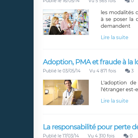
Publié le 16/05/14
Vu 5 565 fois
0
les modalités 
à se poser la 
demandent
Lire la suite
Adoption, PMA et fraude à la l
Publié le 03/05/14
Vu 4 871 fois
3
L'adoption d
l'étranger est-e
Lire la suite
La responsabilité pour perte d
Publié le 17/03/14
Vu 4 310 fois
0