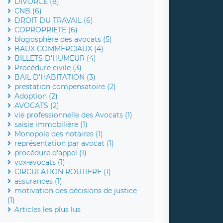
DIVORCE (8)
CNB (6)
DROIT DU TRAVAIL (6)
COPROPRIETE (6)
blogosphère des avocats (5)
BAUX COMMERCIAUX (4)
BILLETS D'HUMEUR (4)
Procédure civile (3)
BAIL D'HABITATION (3)
prestation compensatoire (2)
Adoption (2)
AVOCATS (2)
vie professionnelle des Avocats (1)
saisie immobilière (1)
Monopole des notaires (1)
représentation par avocat (1)
procédure d'appel (1)
vox-avocats (1)
CIRCULATION ROUTIERE (1)
assurances (1)
motivation des décisions de justice
(1)
Articles les plus lus