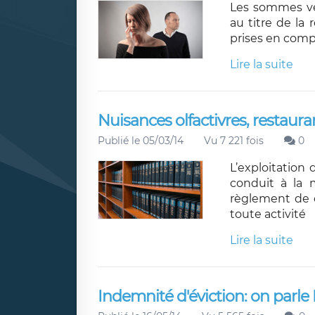
Les sommes ve
au titre de la 
prises en comp
Lire la suite
Nuisances olfactivres, restaur
Publié le 05/03/14
Vu 7 221 fois
0
L’exploitatio
conduit à la m
règlement de c
toute activité
Lire la suite
Indemnité d'éviction: on parle