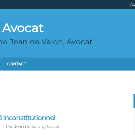
AD
 Avocat
de Jean de Valon, Avocat
CONTACT
ré inconstitutionnel
Par
Jean de Valon, Avocat