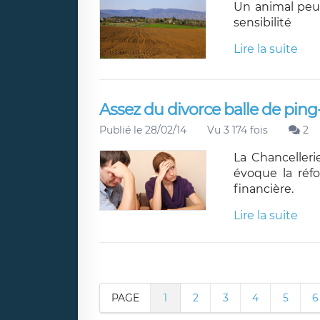
Un animal peu
sensibilité
Lire la suite
Assez du divorce balle de pin
Publié le 28/02/14
Vu 3 174 fois
2
La Chancelleri
évoque la réf
financière.
Lire la suite
PAGE
1
2
3
4
5
6