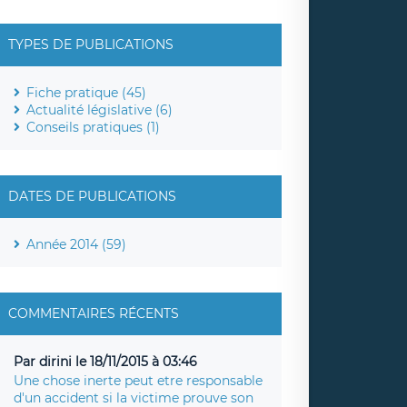
TYPES DE PUBLICATIONS
Fiche pratique (45)
Actualité législative (6)
Conseils pratiques (1)
DATES DE PUBLICATIONS
Année 2014 (59)
COMMENTAIRES RÉCENTS
Par dirini le 18/11/2015 à 03:46
Une chose inerte peut etre responsable
d'un accident si la victime prouve son