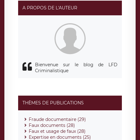
rue Léopold Sédar Senghor, joignable à l’adresse mail :
responsabledetraitement@legavox.fr. Vous avez
A PROPOS DE L'AUTEUR
également le droit d’introduire une réclamation auprès
d’une autorité de contrôle.
Bienvenue sur le blog de LFD
Criminalistique
THÈMES DE PUBLICATIONS
Fraude documentaire (29)
Faux documents (28)
Faux et usage de faux (28)
Expertise en documents (25)