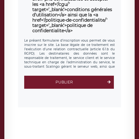
les <a href='/cgu/'
target='_blank'>conditions générales
d'utilisation</a> ainsi que la <a
href='/politique-de-confidentialite/'
target='_blank'>politique de
confidentialite</a>
Le présent formulaire d’inscription vous permet de vous
inscrire sur le site. La base légale de ce traitement est
l’exécution d’une relation contractuelle (article 6.1.b du
RGPD). Les destinataires des données sont le
responsable de traitement, le service client et le service
technique en charge de l’administration du service, le
sous-traitant Scalingo gérant le serveur web, ainsi que
toute personne légalement autorisée. Le formulaire
d’inscription est hébergé sur un serveur hébergé par
Scalingo, basé en France et offrant des
clauses de
PUBLIER
protection conformes au RGPD
. Les données collectées
sont conservées jusqu’à ce que l’Internaute en sollicite la
suppression, étant entendu que vous pouvez demander
la suppression de vos données et retirer votre
consentement à tout moment. Vous disposez également
d’un droit d’accès, de rectification ou de limitation du
traitement relatif à vos données à caractère personnel,
ainsi que d’un droit à la portabilité de vos données. Vous
pouvez exercer ces droits auprès du délégué à la
protection des données de LÉGAVOX qui exerce au siège
social de LÉGAVOX et est joignable à l’adresse mail
suivante : donneespersonnelles@legavox.fr. Le
responsable de traitement est la société LÉGAVOX, sis 9