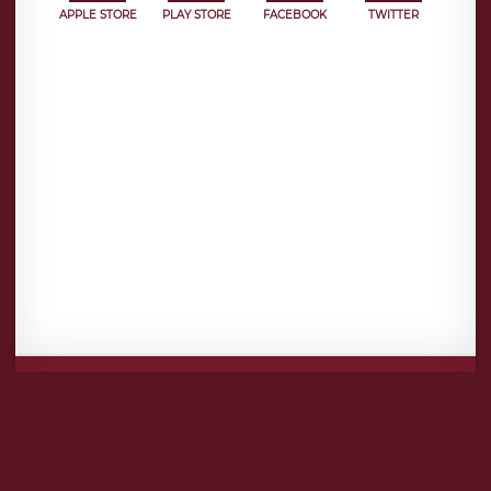
APPLE STORE
PLAY STORE
FACEBOOK
TWITTER
Mentions légales
CGU
Politique de confidentialité
Android
Iphone