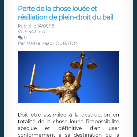
Perte de la chose louée et
résiliation de plein-droit du bail
Publié le 14/06/18
Vu 5 342 fois
0
Par
Maître Isaac LOUBATON
Doit être assimilée à la destruction en
totalité de la chose louée l’impossibilité
absolue et définitive d’en user
conformément à sa destination ou la