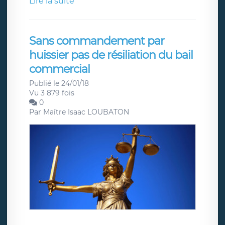
Lire la suite
Sans commandement par
huissier pas de résiliation du bail
commercial
Publié le 24/01/18
Vu 3 879 fois
0
Par
Maître Isaac LOUBATON