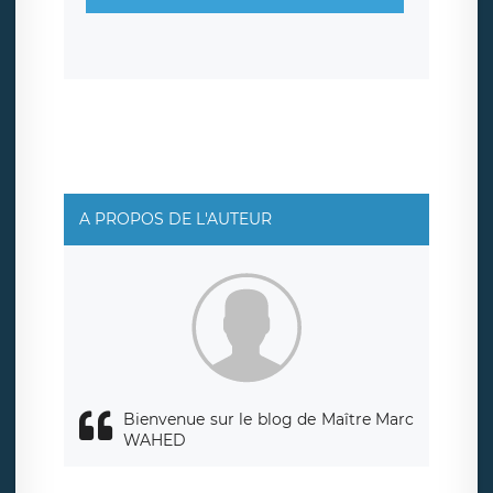
sont conservées jusqu’à ce que l’Internaute en sollicite la
suppression, étant entendu que vous pouvez demander
la suppression de vos données et retirer votre
consentement à tout moment. Vous disposez également
d’un droit d’accès, de rectification ou de limitation du
traitement relatif à vos données à caractère personnel,
ainsi que d’un droit à la portabilité de vos données. Vous
pouvez exercer ces droits auprès du délégué à la
protection des données de LÉGAVOX qui exerce au siège
social de LÉGAVOX et est joignable à l’adresse mail
suivante : donneespersonnelles@legavox.fr. Le
responsable de traitement est la société LÉGAVOX, sis 9
rue Léopold Sédar Senghor, joignable à l’adresse mail :
responsabledetraitement@legavox.fr. Vous avez
A PROPOS DE L'AUTEUR
également le droit d’introduire une réclamation auprès
d’une autorité de contrôle.
Bienvenue sur le blog de Maître Marc
WAHED