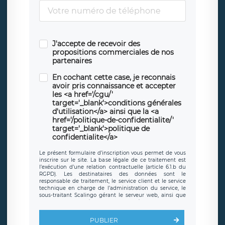
J'accepte de recevoir des
propositions commerciales de nos
partenaires
En cochant cette case, je reconnais
avoir pris connaissance et accepter
les <a href='/cgu/'
target='_blank'>conditions générales
d'utilisation</a> ainsi que la <a
href='/politique-de-confidentialite/'
target='_blank'>politique de
confidentialite</a>
Le présent formulaire d’inscription vous permet de vous
inscrire sur le site. La base légale de ce traitement est
l’exécution d’une relation contractuelle (article 6.1.b du
RGPD). Les destinataires des données sont le
responsable de traitement, le service client et le service
technique en charge de l’administration du service, le
sous-traitant Scalingo gérant le serveur web, ainsi que
toute personne légalement autorisée. Le formulaire
d’inscription est hébergé sur un serveur hébergé par
Scalingo, basé en France et offrant des
clauses de
PUBLIER
protection conformes au RGPD
. Les données collectées