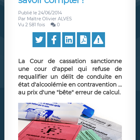
savoir compter !
Publié le
24/06/2014
Par
Maître Olivier ALVES
Vu 2 581 fois
0
La Cour de cassation sanctionne
une cour d'appel qui refuse de
requalifier un délit de conduite en
état d'alcoolémie en contravention ...
au prix d'une "bête" erreur de calcul.