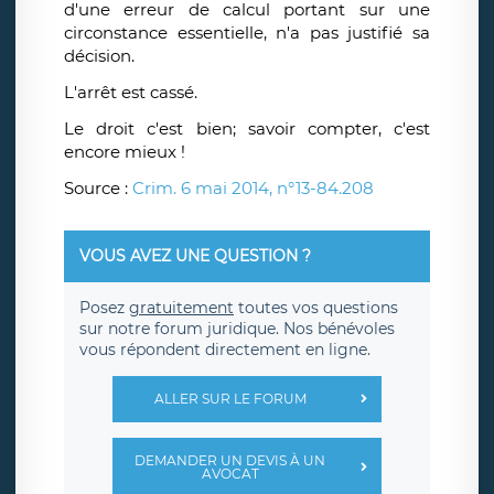
d'une erreur de calcul portant sur une
circonstance essentielle, n'a pas justifié sa
décision.
L'arrêt est cassé.
Le droit c'est bien; savoir compter, c'est
encore mieux !
Source :
Crim. 6 mai 2014, n°13-84.208
VOUS AVEZ UNE QUESTION ?
Posez
gratuitement
toutes vos questions
sur notre forum juridique. Nos bénévoles
vous répondent directement en ligne.
ALLER SUR LE FORUM
DEMANDER UN DEVIS À UN
AVOCAT